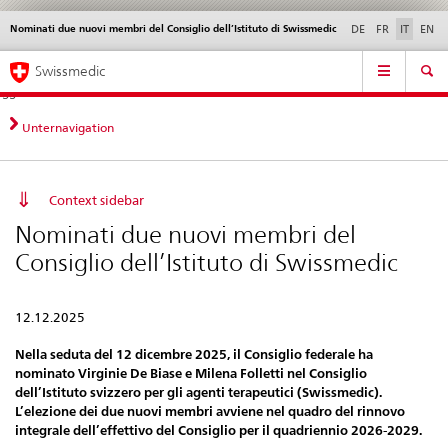
Nominati due nuovi membri del Consiglio dell’Istituto di Swissmedic
Service
DE
FR
IT
EN
navigation
Navigazione
Navigation
Novità &
Aspetti legali,
Contatto | Supporto &
Swissmedic
diretta:
aggiornamenti
norme
aiuto
novità,
aspetti
Unternavigation
legali,
contatto
Context sidebar
Nominati due nuovi membri del
Consiglio dell’Istituto di Swissmedic
12.12.2025
Nella seduta del 12 dicembre 2025, il Consiglio federale ha
nominato Virginie De Biase e Milena Folletti nel Consiglio
dell’Istituto svizzero per gli agenti terapeutici (Swissmedic).
L’elezione dei due nuovi membri avviene nel quadro del rinnovo
integrale dell’effettivo del Consiglio per il quadriennio 2026-2029.