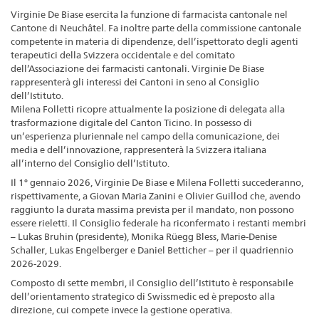
Virginie De Biase esercita la funzione di farmacista cantonale nel
Cantone di Neuchâtel. Fa inoltre parte della commissione cantonale
competente in materia di dipendenze, dell’ispettorato degli agenti
terapeutici della Svizzera occidentale e del comitato
dell’Associazione dei farmacisti cantonali. Virginie De Biase
rappresenterà gli interessi dei Cantoni in seno al Consiglio
dell’Istituto.
Milena Folletti ricopre attualmente la posizione di delegata alla
trasformazione digitale del Canton Ticino. In possesso di
un’esperienza pluriennale nel campo della comunicazione, dei
media e dell’innovazione, rappresenterà la Svizzera italiana
all’interno del Consiglio dell’Istituto.
Il 1° gennaio 2026, Virginie De Biase e Milena Folletti succederanno,
rispettivamente, a Giovan Maria Zanini e Olivier Guillod che, avendo
raggiunto la durata massima prevista per il mandato, non possono
essere rieletti. Il Consiglio federale ha riconfermato i restanti membri
– Lukas Bruhin (presidente), Monika Rüegg Bless, Marie-Denise
Schaller, Lukas Engelberger e Daniel Betticher – per il quadriennio
2026-2029.
Composto di sette membri, il Consiglio dell’Istituto è responsabile
dell’orientamento strategico di Swissmedic ed è preposto alla
direzione, cui compete invece la gestione operativa.