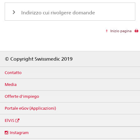
Indirizzo cui rivolgere domande
Inizio pagina
Footer
© Copyright Swissmedic 2019
Contatto
Media
Offerte d'impiego
Portale eGov (Applicazioni)
ElViS
Social
Instagram
media