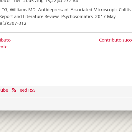
acol Ther. 2005 Aug 15;22(4):277-84
r TG, Williams MD. Antidepressant-Associated Microscopic Colitis
Report and Literature Review. Psychosomatics. 2017 May-
8(3):307-312
ibuto
Contributo succ
ente
Tube
Feed RSS