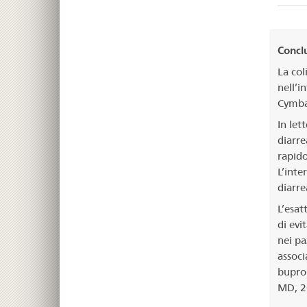
Concl
La col
nell’i
Cymbal
In let
diarre
rapido
L’inte
diarre
L’esat
di evi
nei pa
associ
buprop
MD, 2