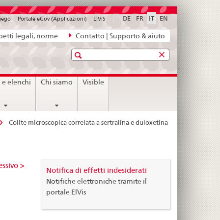
DE
FR
IT
EN
piego
Portale eGov (Applicazioni)
ElViS
etti legali, norme
Contatto | Supporto & aiuto
Ricerca
i e elenchi
Chi siamo
Visible
Colite microscopica correlata a sertralina e duloxetina
essivo >
Notifica di effetti indesiderati
Notifiche elettroniche tramite il
portale ElVis