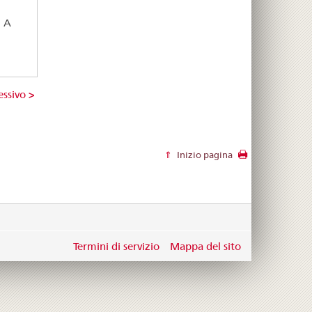
: A
essivo >
Inizio pagina
Termini di servizio
Mappa del sito