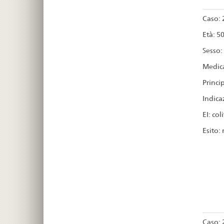
Caso: 
Età: 5
Sesso:
Medica
Princip
Indica
EI: col
Esito:
Caso: 