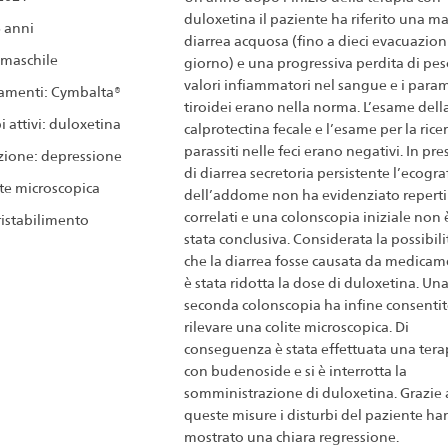
duloxetina il paziente ha riferito una m
5 anni
diarrea acquosa (fino a dieci evacuazioni
 maschile
giorno) e una progressiva perdita di peso
valori infiammatori nel sangue e i param
amenti: Cymbalta®
tiroidei erano nella norma. L’esame dell
i attivi: duloxetina
calprotectina fecale e l’esame per la ricer
parassiti nelle feci erano negativi. In pr
zione: depressione
di diarrea secretoria persistente l’ecogra
lite microscopica
dell’addome non ha evidenziato reperti
correlati e una colonscopia iniziale non 
 ristabilimento
stata conclusiva. Considerata la possibili
che la diarrea fosse causata da medicam
è stata ridotta la dose di duloxetina. Un
seconda colonscopia ha infine consentit
rilevare una colite microscopica. Di
conseguenza è stata effettuata una tera
con budenoside e si è interrotta la
somministrazione di duloxetina. Grazie 
queste misure i disturbi del paziente h
mostrato una chiara regressione.