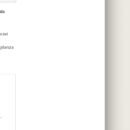
 da
ravi
gilanza
-