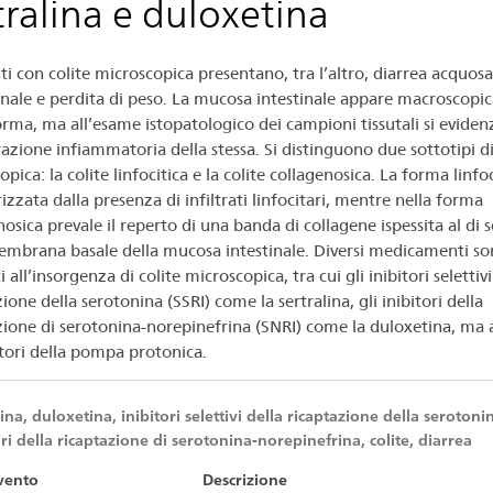
tralina e duloxetina
tralina
ti con colite microscopica presentano, tra l’altro, diarrea acquosa
ale e perdita di peso. La mucosa intestinale appare macroscop
orma, ma all’esame istopatologico dei campioni tissutali si eviden
oxetina
razione infiammatoria della stessa. Si distinguono due sottotipi di
pica: la colite linfocitica e la colite collagenosica. La forma linfoc
izzata dalla presenza di infiltrati linfocitari, mentre nella forma
osica prevale il reperto di una banda di collagene ispessita al di 
embrana basale della mucosa intestinale. Diversi medicamenti son
i all’insorgenza di colite microscopica, tra cui gli inibitori selettivi
ione della serotonina (SSRI) come la sertralina, gli inibitori della
zione di serotonina-norepinefrina (SNRI) come la duloxetina, ma
bitori della pompa protonica.
lina, duloxetina, inibitori selettivi della ricaptazione della serotoni
ori della ricaptazione di serotonina-norepinefrina, colite, diarrea
vento
Descrizione