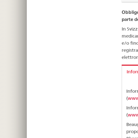
Obbligo
parte de
In Svizz
medicame
e/o fin
registra
elettron
Info
Infor
(
www.
Infor
(
www.
Beaug
propo