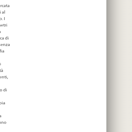
arcata
 al
. I
etri
a
ca di
esenza
fia
è
tà
enti,
a
o di
pia
a
anno