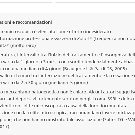
usioni e raccomandazioni
ite microscopica è elencata come effetto indesiderato
nformazione professionale svizzera di Zoloft® (frequenza non not
ta® (molto raro).
teratura, l’intervallo tra l’inizio del trattamento e l’insorgenza del
a varia da 1 giorno a 3 mesi, con esordio tendenzialmente abbas
, con una mediana di 4 giorni (Beaugerie L & Pardi DS, 2005).
rvallo di tempo tra l’interruzione del trattamento e la cessazione 
a varia da 2 a 30 giorni (mediana: 5 giorni).
to meccanismo patogenetico non è chiaro. Alcuni autori suggeri
tare antidepressivi fortemente serotoninergici come SSRI e duloxe
zienti con colite microscopica a causa della loro documentata
azione con la colite microscopica; raccomandano invece mirtazap
ione, che non hanno mostrato tale associazione (Salter TG e Wil
017).