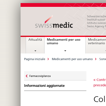
Schweizerische
Institut suiss
Istituto svizze
Swiss Agency 
Navigation
Medicamenti per uso
Attualità
Medicament
current
umano
veterinario
page
Breadcrumb
Pagina iniziale
Medicamenti per uso umano
Sorv
Zurück
Farmacovigilanza
Col
zu
< Contr
preced
Informazioni aggiornate
mic
Col
cor