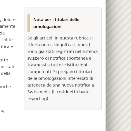
, dolore
Nota per i titolari delle
icamente
omologazioni
zia
Se gli articoli in questa rubrica si
 colite
riferiscono a singoli casi, questi
itica è
sono già stati registrati nel sistema
svizzero di notifica spontanea e
sotto
trasmessi a tutte le istituzioni
o stati
competenti. Si pregano i titolari
 della
delle omologazioni interessati di
astenersi da una nuova notifica a
 anche
Swissmedic (il cosiddetto back-
reporting).
na,