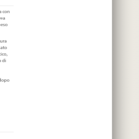
a con
rea
peso
tura
uato
ico,
 di
 dopo