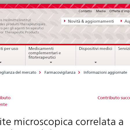
Contatto
Media
Offerte d'im
Navigazione
s Heilmittelinstitut
Novità & aggiornamenti
Asp
e des produits thérapeutiques
diretta:
ro per gli agenti terapeutici
for Therapeutic Products
novità,
aspetti
i per uso
Medicamenti
Dispositivi medici
Serviz
legali,
complementari e
contatto
fitoterapeutici
eglianza del mercato
Farmacovigilanza
Informazioni aggiornate
ite
ibuto
Contributo succ
ente
roscopica
ite microscopica correlata a
relata