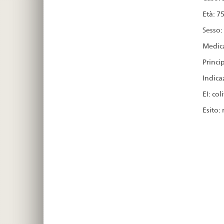
Età: 7
Sesso:
Medic
Princip
Indica
EI: co
Esito: