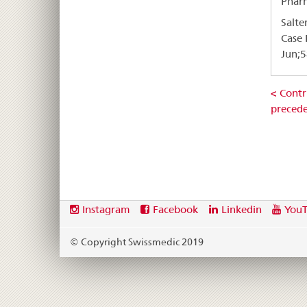
Pharm
Salte
Case 
Jun;5
< Contr
preced
Footer
Social
Instagram
Facebook
Linkedin
You
media
links
© Copyright Swissmedic 2019