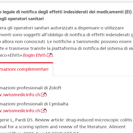
 legale di notifica degli effetti indesiderati dei medicamenti (EI)
gli operatori sanitari
era gli operatori sanitari autorizzati a dispensare o utilizzare
nti sono soggetti all’obbligo di notifica di effetti indesiderati g
o allora non conosciuti. Le notifiche a Swissmedic possono essere
te e trasmesse tramite la piattaforma di notifica del sistema di vi
ico «ElViS» (
login ElViS
).
rmazioni complementari
mazioni professionali di Zoloft
swissmedicinfo.ch
)
mazioni professionali di Cymbalta
swissmedicinfo.ch
)
erie L, Pardi DS. Review article: drug-induced microscopic colitis 
sal for a scoring system and review of the literature. Aliment