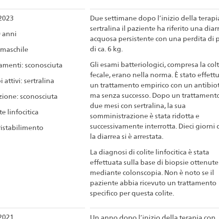
2023
Due settimane dopo l’inizio della terapi
sertralina il paziente ha riferito una diar
0 anni
acquosa persistente con una perdita di 
di ca. 6 kg.
 maschile
Gli esami batteriologici, compresa la col
menti: sconosciuta
fecale, erano nella norma. È stato effett
i attivi: sertralina
un trattamento empirico con un antibiot
ma senza successo. Dopo un trattamento
zione: sconosciuta
due mesi con sertralina, la sua
ite linfocitica
somministrazione è stata ridotta e
successivamente interrotta. Dieci giorni
 ristabilimento
la diarrea si è arrestata.
La diagnosi di colite linfocitica è stata
effettuata sulla base di biopsie ottenute
mediante colonscopia. Non è noto se il
paziente abbia ricevuto un trattamento
specifico per questa colite.
2021
Un anno dopo l’inizio della terapia con