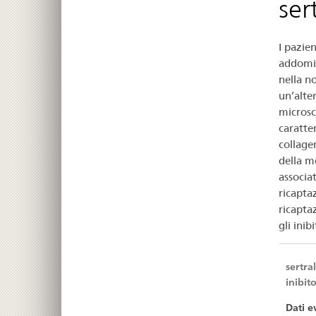
ser
a
ser
I pazien
e
addomin
nella n
dul
un’alte
microsco
caratter
collagen
della m
associat
ricaptaz
ricapta
gli ini
sertra
inibit
Dati e