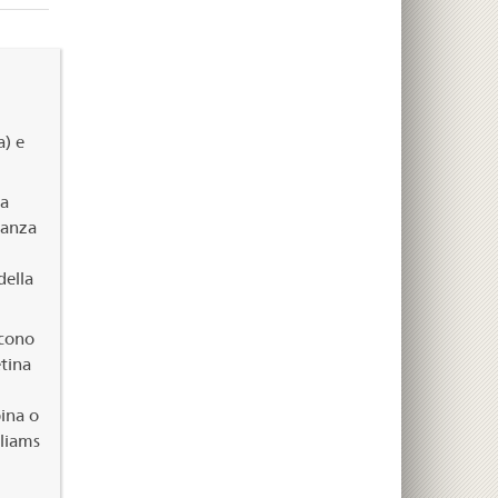
a) e
la
tanza
della
scono
tina
ina o
liams