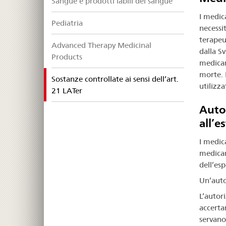
Sangue e prodotti labili del sangue
I medic
Pediatria
necessit
terapeut
Advanced Therapy Medicinal
dalla Sv
Products
medicam
morte. 
Sostanze controllate ai sensi dell’art.
utilizza
selected
21 LATer
Autor
all’e
I medica
medicam
dell’es
Un’auto
L’autori
accerta
servano