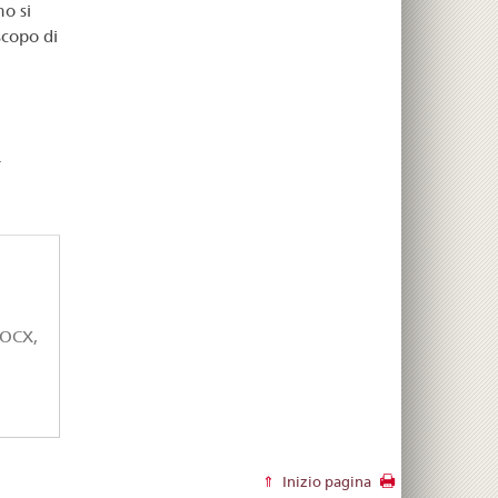
mo si
scopo di
.
OCX,
Inizio pagina