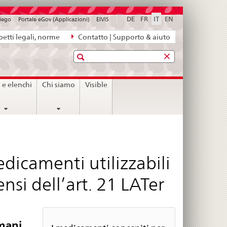
DE
FR
IT
EN
piego
Portale eGov (Applicazioni)
ElViS
etti legali, norme
Contatto | Supporto & aiuto
Ricerca
i e elenchi
Chi siamo
Visible
icamenti utilizzabili
ensi dell’art. 21 LATer
umani