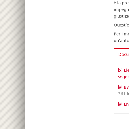
è la pr
impegna
giustiz
Quest’o
Per i m
un’auto
Docum
El
sogge
BW
361 k
En