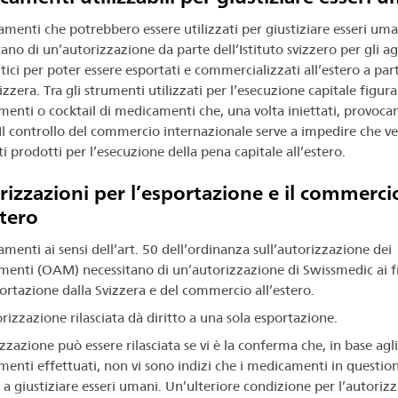
amenti che potrebbero essere utilizzati per giustiziare esseri uma
ano di un’autorizzazione da parte dell’Istituto svizzero per gli ag
ici per poter essere esportati e commercializzati all’estero a part
izzera. Tra gli strumenti utilizzati per l’esecuzione capitale figur
enti o cocktail di medicamenti che, una volta iniettati, provocan
Il controllo del commercio internazionale serve a impedire che 
ti prodotti per l’esecuzione della pena capitale all’estero.
izzazioni per l’esportazione e il commerci
stero
menti ai sensi dell’art. 50 dell’ordinanza sull’autorizzazione dei
enti (OAM) necessitano di un’autorizzazione di Swissmedic ai f
portazione dalla Svizzera e del commercio all’estero.
rizzazione rilasciata dà diritto a una sola esportazione.
zzazione può essere rilasciata se vi è la conferma che, in base agli
menti effettuati, non vi sono indizi che i medicamenti in questio
 a giustiziare esseri umani. Un’ulteriore condizione per l’autoriz