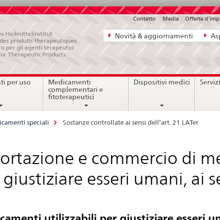
Contatto
Media
Offerte d'im
Navigazione
s Heilmittelinstitut
Novità & aggiornamenti
Asp
e des produits thérapeutiques
diretta:
ro per gli agenti terapeutici
for Therapeutic Products
novità,
aspetti
i per uso
Medicamenti
Dispositivi medici
Serviz
legali,
complementari e
contatto
fitoterapeutici
camenti speciali
Sostanze controllate ai sensi dell’art. 21 LATer
ortazione e commercio di med
 giustiziare esseri umani, ai s
amenti utilizzabili per giustiziare esseri 