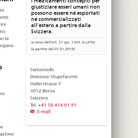
I medicamenti concepiti per
giustiziare esseri umani non
ni
possono essere né esportati
enti
né commercializzati
ire
all’estero a partire dalla
ano
Svizzera.
o la
ai sensi dell’art. 21 cpv. 1 lett. b LATer
vengano
(a partire dal 01.01.2019)
o
Swissmedic
Divisione Stupefacenti
Hallerstrasse 7
3012 Berna
ini
Svizzera
Tel.
+41 58 414 01 91
E-mail
ne
zazione