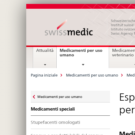
Schweizerische
Institut suiss
Istituto svizze
Swiss Agency 
Navigation
Medicamenti per uso
Attualità
Medicament
current
umano
veterinario
page
Breadcrumb
Pagina iniziale
Medicamenti per uso umano
Medi
Zurück
Esp
Medicamenti per uso umano
zu
per
Medicamenti speciali
Stupefacenti omologati
Medic