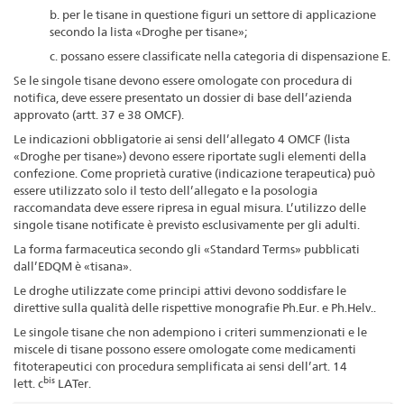
b. per le tisane in questione figuri un settore di applicazione
secondo la lista «Droghe per tisane»;
c. possano essere classificate nella categoria di dispensazione E.
Se le singole tisane devono essere omologate con procedura di
notifica, deve essere presentato un dossier di base dell’azienda
approvato (artt. 37 e 38 OMCF).
Le indicazioni obbligatorie ai sensi dell’allegato 4 OMCF (lista
«Droghe per tisane») devono essere riportate sugli elementi della
confezione. Come proprietà curative (indicazione terapeutica) può
essere utilizzato solo il testo dell’allegato e la posologia
raccomandata deve essere ripresa in egual misura. L’utilizzo delle
singole tisane notificate è previsto esclusivamente per gli adulti.
La forma farmaceutica secondo gli «Standard Terms» pubblicati
dall’EDQM è «tisana».
Le droghe utilizzate come principi attivi devono soddisfare le
direttive sulla qualità delle rispettive monografie Ph.Eur. e Ph.Helv..
Le singole tisane che non adempiono i criteri summenzionati e le
miscele di tisane possono essere omologate come medicamenti
fitoterapeutici con procedura semplificata ai sensi dell’art. 14
bis
lett. c
LATer.