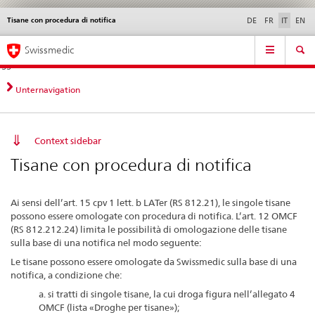
Tisane con procedura di notifica
Service
DE
FR
IT
EN
navigation
Navigazione
Navigation
Novità &
Aspetti legali,
Contatto | Supporto &
Swissmedic
diretta:
aggiornamenti
norme
aiuto
novità,
aspetti
Unternavigation
legali,
contatto
Context sidebar
Tisane con procedura di notifica
Ai sensi dell’art. 15 cpv 1 lett. b LATer (RS 812.21), le singole tisane
possono essere omologate con procedura di notifica. L’art. 12 OMCF
(RS 812.212.24) limita le possibilità di omologazione delle tisane
sulla base di una notifica nel modo seguente:
Le tisane possono essere omologate da Swissmedic sulla base di una
notifica, a condizione che:
a. si tratti di singole tisane, la cui droga figura nell’allegato 4
OMCF (lista «Droghe per tisane»);