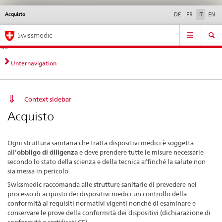
Acquisto
Service
DE
FR
IT
EN
navigation
Navigazione
Navigation
Novità &
Aspetti legali,
Contatto | Supporto &
Swissmedic
diretta:
aggiornamenti
norme
aiuto
novità,
aspetti
Unternavigation
legali,
contatto
Context sidebar
Acquisto
Ogni struttura sanitaria che tratta dispositivi medici è soggetta
all’
obbligo di diligenza
e deve prendere tutte le misure necessarie
secondo lo stato della scienza e della tecnica affinché la salute non
sia messa in pericolo.
Swissmedic raccomanda alle strutture sanitarie di prevedere nel
processo di acquisto dei dispositivi medici un controllo della
conformità ai requisiti normativi vigenti nonché di esaminare e
conservare le prove della conformità dei dispositivi (dichiarazione di