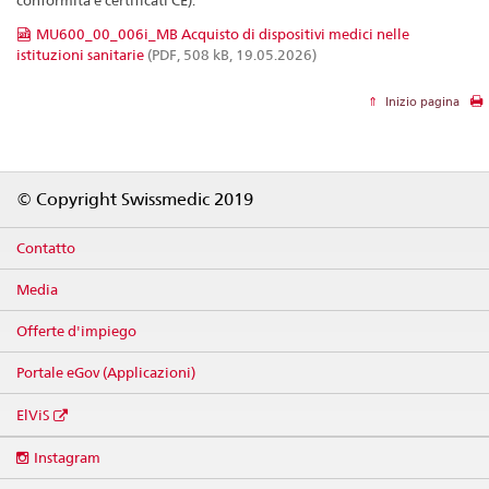
conformità e certificati CE).
MU600_00_006i_MB Acquisto di dispositivi medici nelle
istituzioni sanitarie
(PDF, 508 kB, 19.05.2026)
Inizio pagina
Footer
© Copyright Swissmedic 2019
Contatto
Media
Offerte d'impiego
Portale eGov (Applicazioni)
ElViS
Social
Instagram
media
links