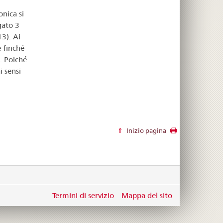
onica si
gato 3
3). Ai
e finché
. Poiché
 sensi
Inizio pagina
Termini di servizio
Mappa del sito