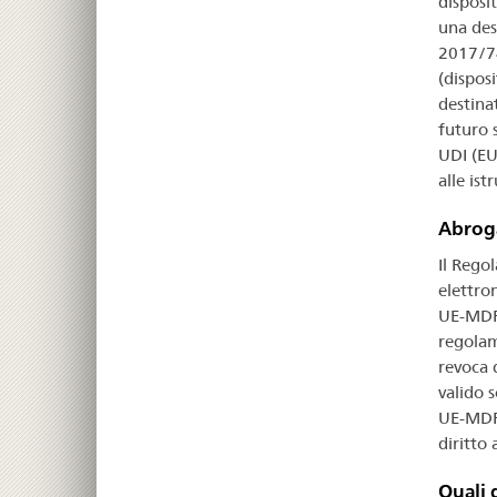
disposit
una des
2017/74
(disposi
destinat
futuro 
UDI (EU
alle ist
Abrog
Il Rego
elettron
UE-MDR,
regolam
revoca 
valido s
UE-MDR. 
diritto 
Quali 