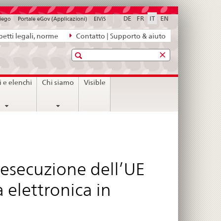
DE
FR
IT
EN
piego
Portale eGov (Applicazioni)
ElViS
etti legali, norme
Contatto | Supporto & aiuto
Ricerca
i e elenchi
Chi siamo
Visible
esecuzione dell’UE
a elettronica in