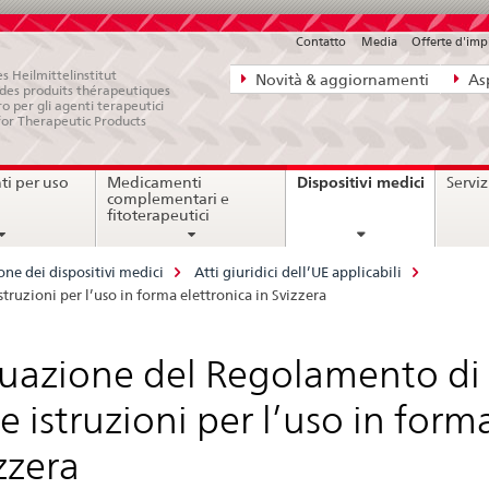
Contatto
Media
Offerte d'im
Navigazione
s Heilmittelinstitut
Novità & aggiornamenti
Asp
e des produits thérapeutiques
diretta:
ro per gli agenti terapeutici
for Therapeutic Products
novità,
aspetti
current
Dispositivi medici
i per uso
Medicamenti
Serviz
legali,
page
complementari e
contatto
fitoterapeutici
e dei dispositivi medici
Atti giuridici dell’UE applicabili
truzioni per l’uso in forma elettronica in Svizzera
uazione del Regolamento di 
le istruzioni per l’uso in form
zzera