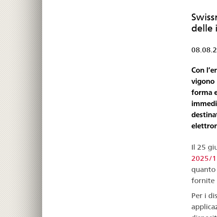
Swiss
delle 
08.08.
Con l’e
vigono 
forma e
immedia
destina
elettron
Il 25 g
2025/1
quanto r
fornite
Per i di
applicaz