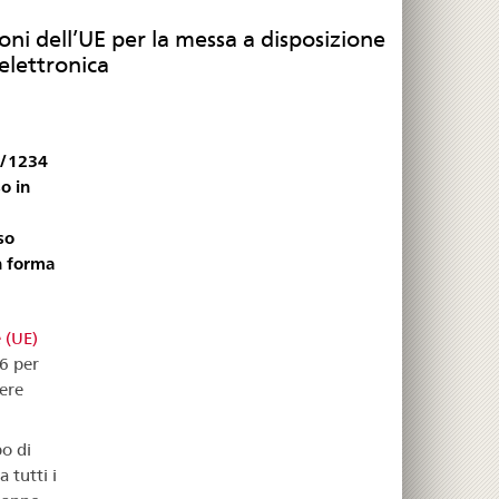
i dell’UE per la messa a disposizione
 elettronica
5/1234
o in
so
in forma
 (UE)
6 per
sere
po di
 tutti i