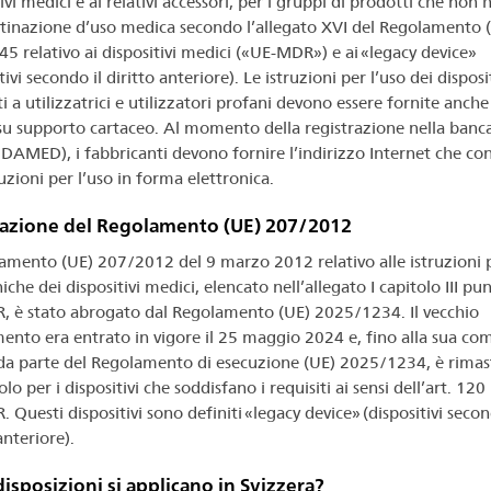
ivi medici e ai relativi accessori, per i gruppi di prodotti che non
tinazione d’uso medica secondo l’allegato XVI del Regolamento 
5 relativo ai dispositivi medici («UE-MDR») e ai «legacy device»
tivi secondo il diritto anteriore). Le istruzioni per l’uso dei disposit
i a utilizzatrici e utilizzatori profani devono essere fornite anche
su supporto cartaceo. Al momento della registrazione nella banca
DAMED), i fabbricanti devono fornire l’indirizzo Internet che co
ruzioni per l’uso in forma elettronica.
azione del Regolamento (UE) 207/2012
lamento (UE) 207/2012 del 9 marzo 2012 relativo alle istruzioni p
iche dei dispositivi medici, elencato nell’allegato I capitolo III pu
 è stato abrogato dal Regolamento (UE) 2025/1234. Il vecchio
ento era entrato in vigore il 25 maggio 2024 e, fino alla sua co
da parte del Regolamento di esecuzione (UE) 2025/1234, è rimas
olo per i dispositivi che soddisfano i requisiti ai sensi dell’art. 120
Questi dispositivi sono definiti «legacy device» (dispositivi secon
anteriore).
disposizioni si applicano in Svizzera?