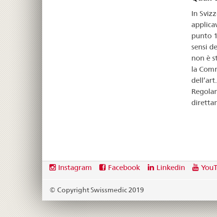
In Svizz
applica
punto 1
sensi d
non è s
la Comm
dell’art
Regolam
diretta
Footer
Social
Instagram
Facebook
Linkedin
You
media
links
© Copyright Swissmedic 2019