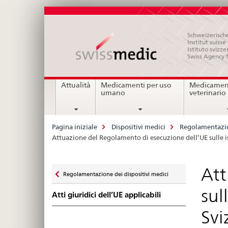
Schweizerische
Institut suiss
Istituto svizze
Swiss Agency 
Navigation
Attualità
Medicamenti per uso
Medicament
umano
veterinario
Breadcrumb
Pagina iniziale
Dispositivi medici
Regolamentazion
Attuazione del Regolamento di esecuzione dell’UE sulle is
Zurück
Att
Regolamentazione dei dispositivi medici
zu
sul
Atti giuridici dell’UE applicabili
Svi