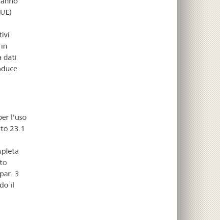
 hanno
(UE)
ivi
 in
 dati
nduce
er l’uso
nto 23.1
mpleta
to
 par. 3
do il