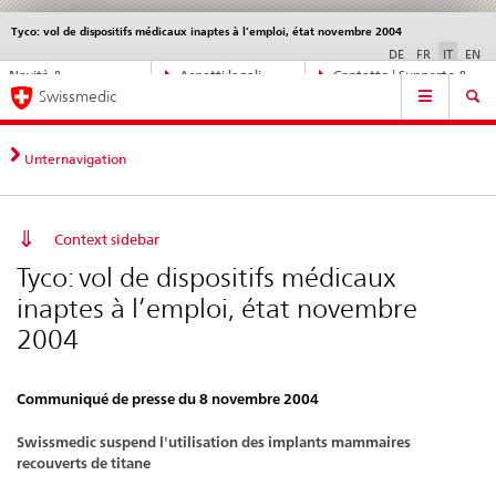
Tyco: vol de dispositifs médicaux inaptes à l’emploi, état novembre 2004
Service
navigation
DE
FR
IT
EN
Navigazione
Novità &
Aspetti legali,
Contatto | Supporto &
Navigation
diretta:
Swissmedic
aggiornamenti
norme
aiuto
novità,
aspetti
legali,
Unternavigation
contatto
Context sidebar
Tyco: vol de dispositifs médicaux
inaptes à l’emploi, état novembre
2004
Communiqué de presse du 8 novembre 2004
Swissmedic suspend l'utilisation des implants mammaires
recouverts de titane