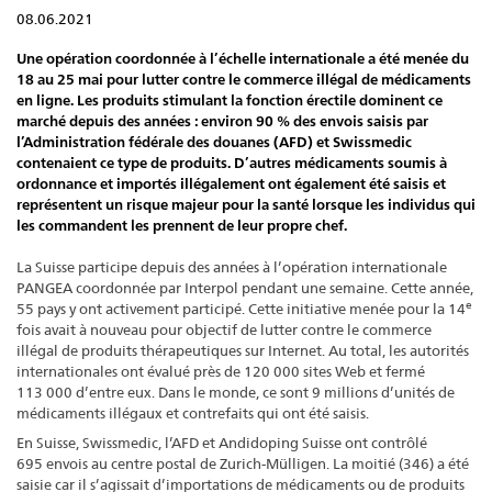
08.06.2021
Une opération coordonnée à l’échelle internationale a été menée du
18 au 25 mai pour lutter contre le commerce illégal de médicaments
en ligne. Les produits stimulant la fonction érectile dominent ce
marché depuis des années : environ 90 % des envois saisis par
l’Administration fédérale des douanes (AFD) et Swissmedic
contenaient ce type de produits. D’autres médicaments soumis à
ordonnance et importés illégalement ont également été saisis et
représentent un risque majeur pour la santé lorsque les individus qui
les commandent les prennent de leur propre chef.
La Suisse participe depuis des années à l’opération internationale
PANGEA coordonnée par Interpol pendant une semaine. Cette année,
e
55 pays y ont activement participé. Cette initiative menée pour la 14
fois avait à nouveau pour objectif de lutter contre le commerce
illégal de produits thérapeutiques sur Internet. Au total, les autorités
internationales ont évalué près de 120 000 sites Web et fermé
113 000 d’entre eux. Dans le monde, ce sont 9 millions d’unités de
médicaments illégaux et contrefaits qui ont été saisis.
En Suisse, Swissmedic, l’AFD et Andidoping Suisse ont contrôlé
695 envois au centre postal de Zurich-Mülligen. La moitié (346) a été
saisie car il s’agissait d’importations de médicaments ou de produits