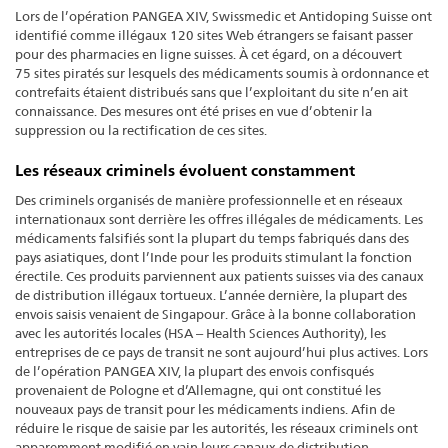
Lors de l’opération PANGEA XIV, Swissmedic et Antidoping Suisse ont
identifié comme illégaux 120 sites Web étrangers se faisant passer
pour des pharmacies en ligne suisses. À cet égard, on a découvert
75 sites piratés sur lesquels des médicaments soumis à ordonnance et
contrefaits étaient distribués sans que l’exploitant du site n’en ait
connaissance. Des mesures ont été prises en vue d’obtenir la
suppression ou la rectification de ces sites.
Les réseaux criminels évoluent constamment
Des criminels organisés de manière professionnelle et en réseaux
internationaux sont derrière les offres illégales de médicaments. Les
médicaments falsifiés sont la plupart du temps fabriqués dans des
pays asiatiques, dont l’Inde pour les produits stimulant la fonction
érectile. Ces produits parviennent aux patients suisses via des canaux
de distribution illégaux tortueux. L’année dernière, la plupart des
envois saisis venaient de Singapour. Grâce à la bonne collaboration
avec les autorités locales (HSA ‒ Health Sciences Authority), les
entreprises de ce pays de transit ne sont aujourd’hui plus actives. Lors
de l’opération PANGEA XIV, la plupart des envois confisqués
provenaient de Pologne et d’Allemagne, qui ont constitué les
nouveaux pays de transit pour les médicaments indiens. Afin de
réduire le risque de saisie par les autorités, les réseaux criminels ont
apparemment modifié en vain leurs canaux de distribution.