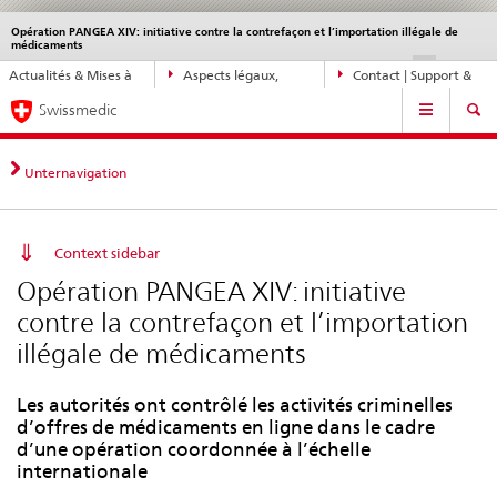
Opération PANGEA XIV: initiative contre la contrefaçon et l’importation illégale de
Service
médicaments
navigation
Navigation
DE
FR
IT
EN
Actualités & Mises à
Aspects légaux,
Contact | Support &
directe:
Navigation
jour
normes
aide
actualités,
Swissmedic
bases
juridiques,
Unternavigation
contact
Context sidebar
Opération PANGEA XIV: initiative
contre la contrefaçon et l’importation
illégale de médicaments
Les autorités ont contrôlé les activités criminelles
d’offres de médicaments en ligne dans le cadre
d’une opération coordonnée à l’échelle
internationale