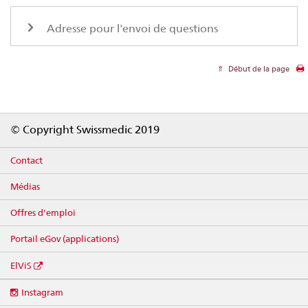
Adresse pour l'envoi de questions
Début de la page
Footer
© Copyright Swissmedic 2019
Contact
Médias
Offres d'emploi
Portail eGov (applications)
ElViS
Social
Instagram
media