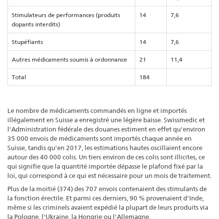
Stimulateurs de performances (produits
14
7,6
dopants interdits)
Stupéfiants
14
7,6
Autres médicaments soumis à ordonnance
21
11,4
Total
184
Le nombre de médicaments commandés en ligne et importés
illégalement en Suisse a enregistré une légère baisse. Swissmedic et
l'Administration fédérale des douanes estiment en effet qu'environ
35 000 envois de médicaments sont importés chaque année en
Suisse, tandis qu'en 2017, les estimations hautes oscillaient encore
autour des 40 000 colis. Un tiers environ de ces colis sont illicites, ce
qui signifie que la quantité importée dépasse le plafond fixé par la
loi, qui correspond à ce qui est nécessaire pour un mois de traitement.
Plus de la moitié (374) des 707 envois contenaient des stimulants de
la fonction érectile. Et parmi ces derniers, 90 % provenaient d'Inde,
même si les criminels avaient expédié la plupart de leurs produits via
la Pologne, l'Ukraine, la Hongrie ou l'Allemagne.