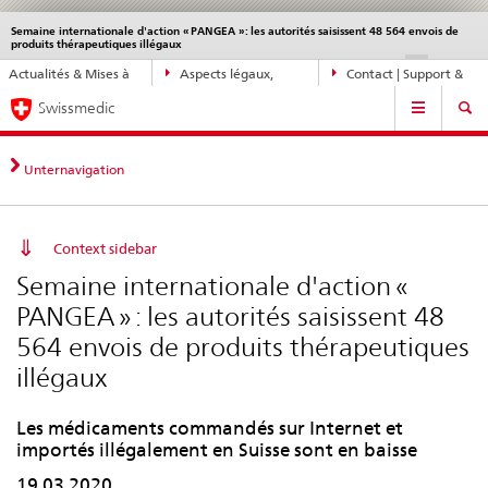
Semaine internationale d'action « PANGEA » : les autorités saisissent 48 564 envois de
Service
produits thérapeutiques illégaux
navigation
Navigation
DE
FR
IT
EN
Actualités & Mises à
Aspects légaux,
Contact | Support &
directe:
Navigation
jour
normes
aide
actualités,
Swissmedic
bases
juridiques,
Unternavigation
contact
Context sidebar
Semaine internationale d'action «
PANGEA » : les autorités saisissent 48
564 envois de produits thérapeutiques
illégaux
Les médicaments commandés sur Internet et
importés illégalement en Suisse sont en baisse
19.03.2020