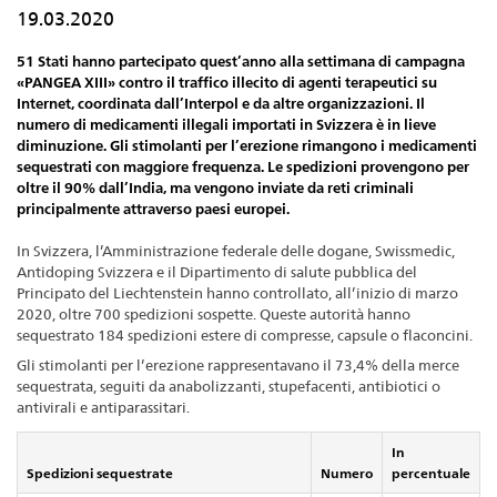
19.03.2020
51 Stati hanno partecipato quest’anno alla settimana di campagna
«PANGEA XIII» contro il traffico illecito di agenti terapeutici su
Internet, coordinata dall’Interpol e da altre organizzazioni. Il
numero di medicamenti illegali importati in Svizzera è in lieve
diminuzione. Gli stimolanti per l’erezione rimangono i medicamenti
sequestrati con maggiore frequenza. Le spedizioni provengono per
oltre il 90% dall’India, ma vengono inviate da reti criminali
principalmente attraverso paesi europei.
In Svizzera, l’Amministrazione federale delle dogane, Swissmedic,
Antidoping Svizzera e il Dipartimento di salute pubblica del
Principato del Liechtenstein hanno controllato, all’inizio di marzo
2020, oltre 700 spedizioni sospette. Queste autorità hanno
sequestrato 184 spedizioni estere di compresse, capsule o flaconcini.
Gli stimolanti per l’erezione rappresentavano il 73,4% della merce
sequestrata, seguiti da anabolizzanti, stupefacenti, antibiotici o
antivirali e antiparassitari.
In
Spedizioni sequestrate
Numero
percentuale