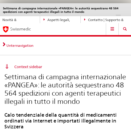
Settimana di campagna internazionale «PANGEA»: le autorità sequestrano 48 564
Service
spedizioni con agenti terapeutici illegali in tutto il mondo
navigation
Navigazione
DE
FR
IT
EN
Novità &
Aspetti legali,
Contatto | Supporto &
diretta:
Navigation
aggiornamenti
norme
aiuto
novità,
Swissmedic
aspetti
legali,
Unternavigation
contatto
Context sidebar
Settimana di campagna internazionale
«PANGEA»: le autorità sequestrano 48
564 spedizioni con agenti terapeutici
illegali in tutto il mondo
Calo tendenziale della quantità di medicamenti
ordinati via Internet e importati illegalmente in
Svizzera