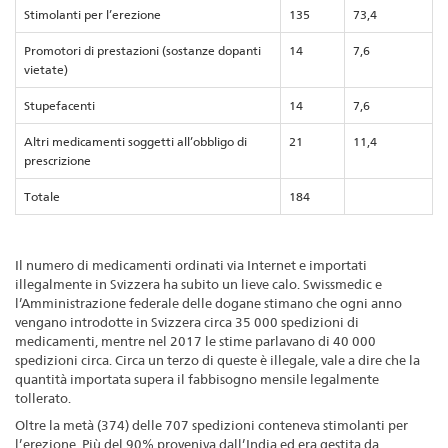
Stimolanti per l’erezione
135
73,4
Promotori di prestazioni (sostanze dopanti
14
7,6
vietate)
Stupefacenti
14
7,6
Altri medicamenti soggetti all’obbligo di
21
11,4
prescrizione
Totale
184
Il numero di medicamenti ordinati via Internet e importati
illegalmente in Svizzera ha subito un lieve calo. Swissmedic e
l’Amministrazione federale delle dogane stimano che ogni anno
vengano introdotte in Svizzera circa 35 000 spedizioni di
medicamenti, mentre nel 2017 le stime parlavano di 40 000
spedizioni circa. Circa un terzo di queste è illegale, vale a dire che la
quantità importata supera il fabbisogno mensile legalmente
tollerato.
Oltre la metà (374) delle 707 spedizioni conteneva stimolanti per
l’erezione. Più del 90% proveniva dall’India ed era gestita da