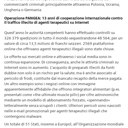
commercianti criminali principalmente attraverso Polonia, Ucraina,
Ungheria o Germania.
Operazione PANGEA: 13 anni di cooperazione internazionale contro
il traffico illecito di agenti terapeutici su Internet
Quest’anno le autorità competenti hanno effettuato controlli su
326 379 spedizioni in tutto il mondo sequestrandone 48 564, per un
valore di circa 13,5 milioni di franchi svizzeri. 2569 piattaforme
online che offrivano agenti terapeutici illegali sono state chiuse.
Le offerte sui mercati online e attraverso i social media sono in
continua espansione. Di conseguenza, anche le attività criminali su
Internet sono in aumento. L’acquisto di preparati illeciti da fonti
dubbie non solo è un rischio per la salute, ma è anche associato al
pericolo di frodi, costituite dal mancato recapito della merce pagata.
Un altro esempio sono i negozi online con immagine
apparentemente affidabile che offrono integratori alimentari (p.es.
presentati come «the ultimate muscle pill») per cifre astronomiche
mediante un modello di abbonamento forzato, «spennando»
letteralmente senza scrupoli i clienti. Ulteriori pericoli sono nascosti
nelle e-mail promozionali per agenti terapeutici illegali che
contengono malware.
Un totale di 51 Stati, insieme a Europol, all’Organizzazione mondiale