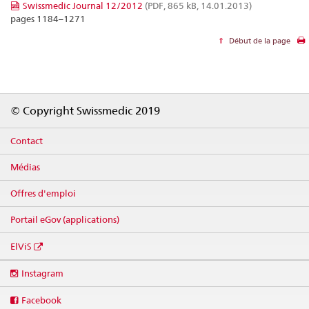
Swissmedic Journal 12/2012
(PDF, 865 kB, 14.01.2013)
pages 1184–1271
Début de la page
Footer
© Copyright Swissmedic 2019
Contact
Médias
Offres d'emploi
Portail eGov (applications)
ElViS
Social
Instagram
media
links
Facebook