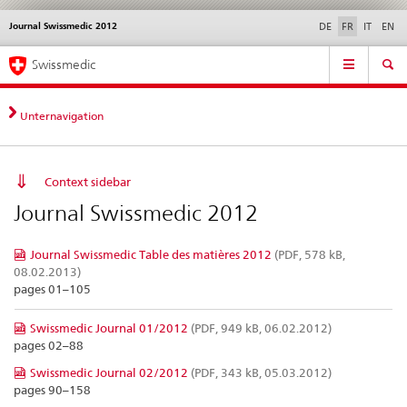
Journal Swissmedic 2012
Service
DE
FR
IT
EN
navigation
Navigation
Navigation
Actualités & Mises à
Aspects légaux,
Contact | Support &
Swissmedic
directe:
jour
normes
aide
actualités,
bases
Unternavigation
juridiques,
contact
Context sidebar
Journal Swissmedic 2012
Journal Swissmedic Table des matières 2012
(PDF, 578 kB,
08.02.2013)
pages 01–105
Swissmedic Journal 01/2012
(PDF, 949 kB, 06.02.2012)
pages 02–88
Swissmedic Journal 02/2012
(PDF, 343 kB, 05.03.2012)
pages 90–158