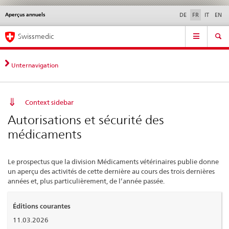
Aperçus annuels
Service
DE
FR
IT
EN
navigation
Navigation
Navigation
Actualités & Mises à
Aspects légaux,
Contact | Support &
Swissmedic
directe:
jour
normes
aide
actualités,
bases
Unternavigation
juridiques,
contact
Context sidebar
Autorisations et sécurité des
médicaments
Le prospectus que la division Médicaments vétérinaires publie donne
un aperçu des activités de cette dernière au cours des trois dernières
années et, plus particulièrement, de l’année passée.
Éditions courantes
11.03.2026