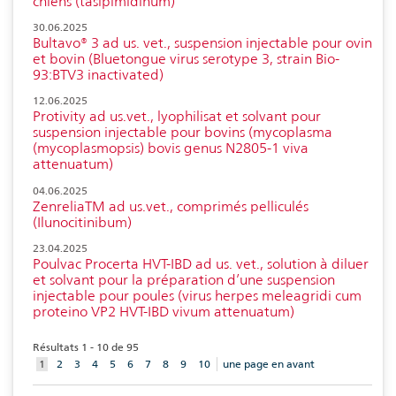
chiens (tasipimidinum)
30.06.2025
Bultavo® 3 ad us. vet., suspension injectable pour ovin
et bovin (Bluetongue virus serotype 3, strain Bio-
93:BTV3 inactivated)
12.06.2025
Protivity ad us.vet., lyophilisat et solvant pour
suspension injectable pour bovins (mycoplasma
(mycoplasmopsis) bovis genus N2805-1 viva
attenuatum)
04.06.2025
ZenreliaTM ad us.vet., comprimés pelliculés
(Ilunocitinibum)
23.04.2025
Poulvac Procerta HVT-IBD ad us. vet., solution à diluer
et solvant pour la préparation d’une suspension
injectable pour poules (virus herpes meleagridi cum
proteino VP2 HVT-IBD vivum attenuatum)
Résultats 1 - 10 de 95
aktuelles
1
2
3
4
5
6
7
8
9
10
une page en avant
Element