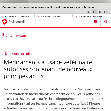
Autorisations de nouveaux principes actifs (médicaments à usage vétérinaire)
Service
navigation
DE
FR
IT
EN
Navigation
Actualités & Mises à
Aspects légaux,
Contact | Support &
Navigation
directe:
Swissmedic
jour
normes
aide
actualités,
bases
juridiques,
Unternavigation
contact
Context sidebar
Médicaments à usage vétérinaire
autorisés contenant de nouveaux
principes actifs
Archive des communiqués publiés dans le Journal Swissmedic sur
l’autorisation de médicaments contenant de nouveaux principes
actifs. L’archive est structurée chronologiquement et comprend des
informations tant sur les médicaments encore autorisés à l’heure
actuelle que sur ceux dont l’autorisation est échue dans l’intervalle.