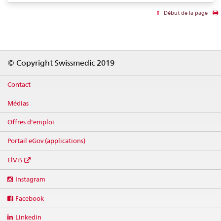
Début de la page
Footer
© Copyright Swissmedic 2019
Contact
Médias
Offres d'emploi
Portail eGov (applications)
ElViS
Social
Instagram
media
links
Facebook
Linkedin