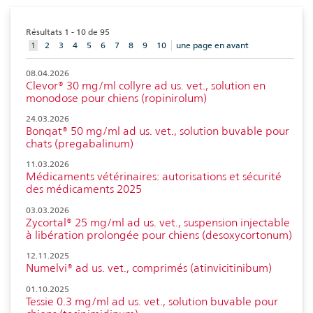
Résultats 1 - 10 de 95
aktuelles
1
2
3
4
5
6
7
8
9
10
une page en avant
Element
08.04.2026
Clevor® 30 mg/ml collyre ad us. vet., solution en
monodose pour chiens (ropinirolum)
24.03.2026
Bonqat® 50 mg/ml ad us. vet., solution buvable pour
chats (pregabalinum)
11.03.2026
Médicaments vétérinaires: autorisations et sécurité
des médicaments 2025
03.03.2026
Zycortal® 25 mg/ml ad us. vet., suspension injectable
à libération prolongée pour chiens (desoxycortonum)
12.11.2025
Numelvi® ad us. vet., comprimés (atinvicitinibum)
01.10.2025
Tessie 0.3 mg/ml ad us. vet., solution buvable pour