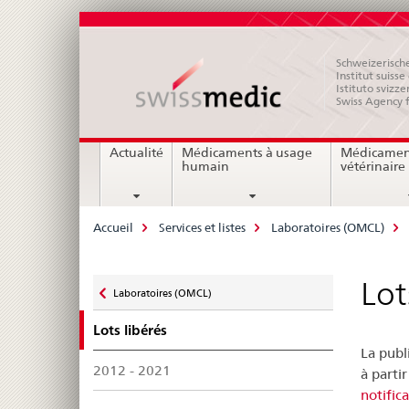
Schweizerische
Institut suiss
Istituto svizze
Swiss Agency 
Navigation
Actualité
Médicaments à usage
Médicamen
humain
vétérinaire
Breadcrumb
Accueil
Services et listes
Laboratoires (OMCL)
Zurück
Lot
Laboratoires (OMCL)
zu
Lots libérés
La publ
2012 - 2021
à parti
notific