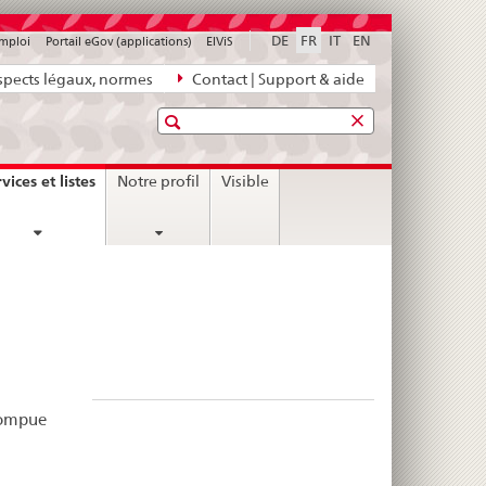
DE
FR
IT
EN
emploi
Portail eGov (applications)
ElViS
pects légaux, normes
Contact | Support & aide
Recherche
current
vices et listes
Notre profil
Visible
page
rrompue