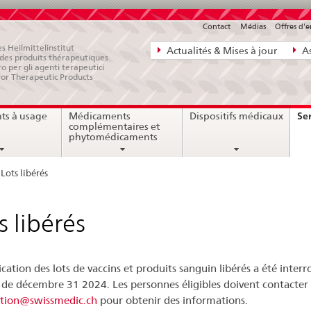
Contact
Médias
Offres d'
Navigation
s Heilmittelinstitut
Actualités & Mises à jour
As
e des produits thérapeutiques
directe:
ro per gli agenti terapeutici
for Therapeutic Products
actualités,
bases
Ser
ts à usage
Médicaments
Dispositifs médicaux
juridiques,
complémentaires et
contact
phytomédicaments
Lots libérés
s libérés
ication des lots de vaccins et produits sanguin libérés a été inte
r de décembre 31 2024. Les personnes éligibles doivent contacter
ation@swissmedic.ch
pour obtenir des informations.