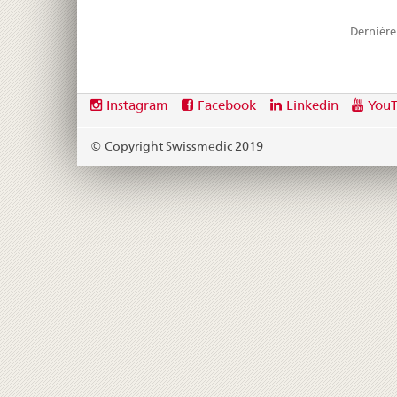
Dernière
Footer
Social
Instagram
Facebook
Linkedin
You
media
links
© Copyright Swissmedic 2019