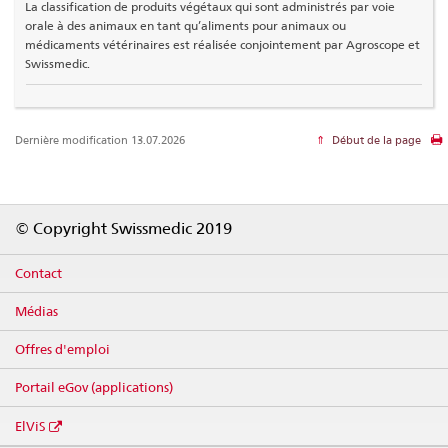
La classification de produits végétaux qui sont administrés par voie
orale à des animaux en tant qu’aliments pour animaux ou
médicaments vétérinaires est réalisée conjointement par Agroscope et
Swissmedic.
Dernière modification 13.07.2026
Début de la page
Footer
© Copyright Swissmedic 2019
Contact
Médias
Offres d'emploi
Portail eGov (applications)
ElViS