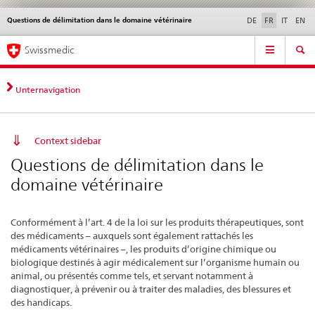
Questions de délimitation dans le domaine vétérinaire
Service
DE
FR
IT
EN
navigation
Navigation
Navigation
Actualités & Mises à
Aspects légaux,
Contact | Support &
Swissmedic
directe:
jour
normes
aide
actualités,
bases
Unternavigation
juridiques,
contact
Context sidebar
Questions de délimitation dans le
domaine vétérinaire
Conformément à l’art. 4 de la loi sur les produits thérapeutiques, sont
des médicaments – auxquels sont également rattachés les
médicaments vétérinaires –, les produits d’origine chimique ou
biologique destinés à agir médicalement sur l’organisme humain ou
animal, ou présentés comme tels, et servant notamment à
diagnostiquer, à prévenir ou à traiter des maladies, des blessures et
des handicaps.