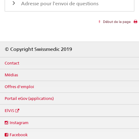
Adresse pour l'envoi de questions
Début de la page
Footer
© Copyright Swissmedic 2019
Contact
Médias
Offres d'emploi
Portail eGov (applications)
ElViS
Social
Instagram
media
links
Facebook