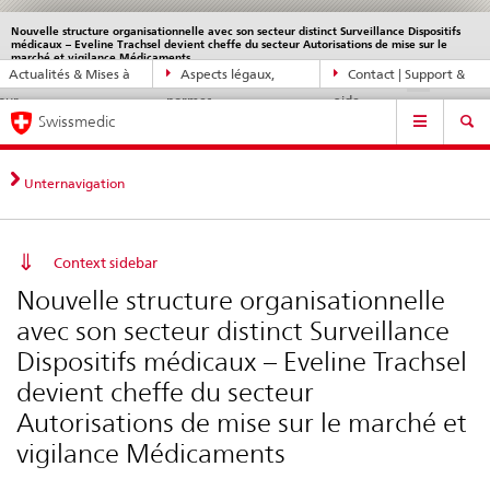
Nouvelle structure organisationnelle avec son secteur distinct Surveillance Dispositifs
Service
médicaux – Eveline Trachsel devient cheffe du secteur Autorisations de mise sur le
navigation
Navigation
marché et vigilance Médicaments
Actualités & Mises à
Aspects légaux,
Contact | Support &
DE
FR
IT
EN
directe:
jour
normes
aide
actualités,
Navigation
Swissmedic
bases
juridiques,
contact
Unternavigation
Context sidebar
Nouvelle structure organisationnelle
avec son secteur distinct Surveillance
Dispositifs médicaux – Eveline Trachsel
devient cheffe du secteur
Autorisations de mise sur le marché et
vigilance Médicaments