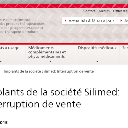
Contact
Médias
Offres d'
Navigation
s Heilmittelinstitut
Actualités & Mises à jour
As
e des produits thérapeutiques
directe:
ro per gli agenti terapeutici
for Therapeutic Products
actualités,
bases
ts à usage
Médicaments
Dispositifs médicaux
Ser
juridiques,
complémentaires et
contact
phytomédicaments
Implants de la société Silimed: Interruption de vente
lants de la société Silimed:
erruption de vente
2015