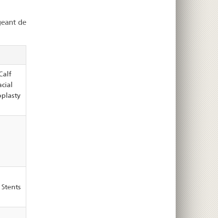
geant de
Calf
cial
oplasty
 Stents