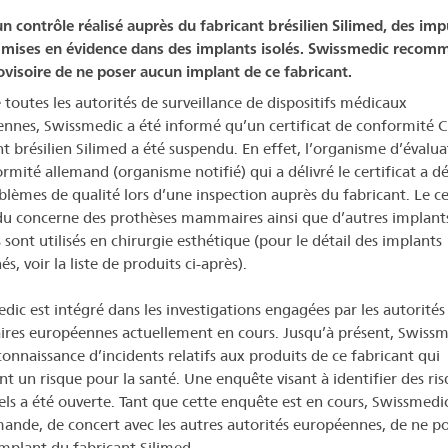
un contrôle réalisé auprès du fabricant brésilien Silimed, des im
 mises en évidence dans des implants isolés. Swissmedic recom
rovisoire de ne poser aucun implant de ce fabricant.
outes les autorités de surveillance de dispositifs médicaux
nnes, Swissmedic a été informé qu’un certificat de conformité C
nt brésilien Silimed a été suspendu. En effet, l’organisme d’évalu
ormité allemand (organisme notifié) qui a délivré le certificat a d
blèmes de qualité lors d’une inspection auprès du fabricant. Le ce
u concerne des prothèses mammaires ainsi que d’autres implant
 sont utilisés en chirurgie esthétique (pour le détail des implants
s, voir la liste de produits ci-après).
dic est intégré dans les investigations engagées par les autorités
ires européennes actuellement en cours. Jusqu’à présent, Swissm
connaissance d’incidents relatifs aux produits de ce fabricant qui
nt un risque pour la santé. Une enquête visant à identifier des ri
els a été ouverte. Tant que cette enquête est en cours, Swissmedi
nde, de concert avec les autres autorités européennes, de ne p
mplant du fabricant Silimed.