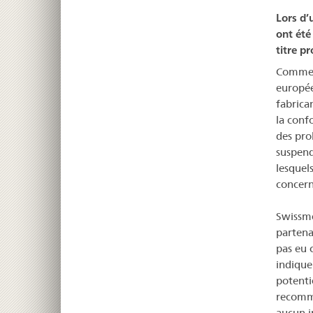
Lors d’
ont été
titre p
Comme t
europée
fabrica
la conf
des pro
suspend
lesquels
concerné
Swissme
partena
pas eu 
indique
potenti
recomma
aucun i