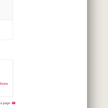
tions
la page