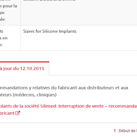
e pour la
gie
le:
ts
Sizers for Silicone Implants
s en
e:
à jour du 12.10.2015
mandations y relatives du fabricant aux distributeurs et aux
sateurs (médecins, cliniques)
lants de la société Silimed: Interruption de vente – recommanda
bricant
Début de 