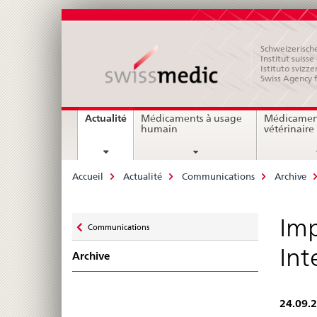
Schweizerische
Institut suiss
Istituto svizze
Swiss Agency 
Navigation
current
Actualité
Médicaments à usage
Médicamen
page
humain
vétérinaire
Breadcrumb
Accueil
Actualité
Communications
Archive
Zurück
Imp
Communications
zu
Int
Archive
24.09.