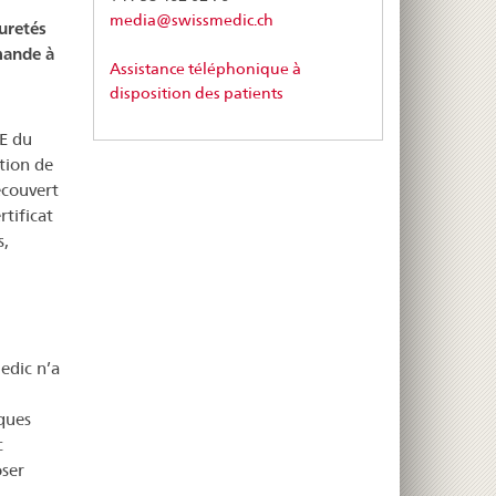
media@swissmedic.ch
puretés
mande à
Assistance téléphonique à
disposition des patients
E du
ation de
écouvert
rtificat
s,
edic n’a
sques
c
oser