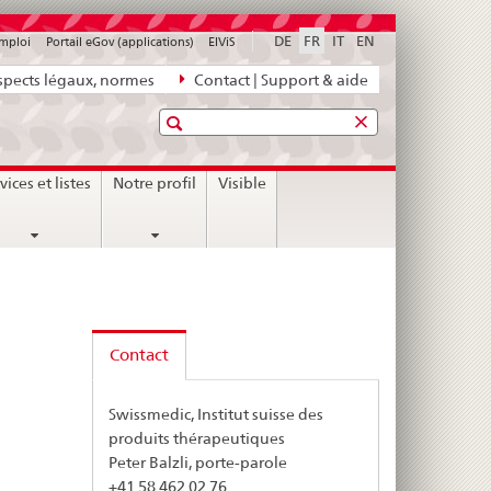
DE
FR
IT
EN
emploi
Portail eGov (applications)
ElViS
pects légaux, normes
Contact | Support & aide
Recherche
vices et listes
Notre profil
Visible
Contact
Swissmedic, Institut suisse des
produits thérapeutiques
Peter Balzli, porte-parole
+41 58 462 02 76