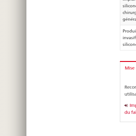
silicon
chirur
généra
Produi
invasif
silicon
Mise 
Recom
utili
Imp
du fa