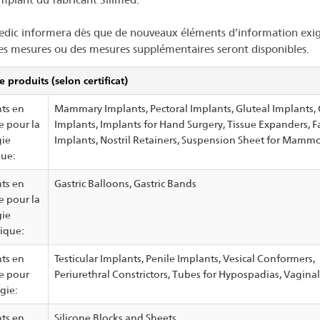
dic informera dès que de nouveaux éléments d’information exi
es mesures ou des mesures supplémentaires seront disponibles.
e produits (selon certificat)
ts en
Mammary Implants, Pectoral Implants, Gluteal Implants, 
e pour la
Implants, Implants for Hand Surgery, Tissue Expanders, Fa
gie
Implants, Nostril Retainers, Suspension Sheet for Mamm
que:
ts en
Gastric Balloons, Gastric Bands
e pour la
gie
rique:
ts en
Testicular Implants, Penile Implants, Vesical Conformers,
ne pour
Periurethral Constrictors, Tubes for Hypospadias, Vaginal
gie:
ts en
Silicone Blocks and Sheets