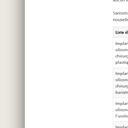
Swissme
nouvell
Liste d
Implan
silicon
chirur
plasti
Implan
silicon
chirur
bariat
Implan
silico
l’urolo
Implan