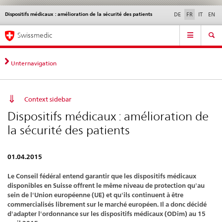
Dispositifs médicaux : amélioration de la sécurité des patients
Service
DE
FR
IT
EN
navigation
Navigation
Navigation
Actualités & Mises à
Aspects légaux,
Contact | Support &
Swissmedic
directe:
jour
normes
aide
actualités,
bases
Unternavigation
juridiques,
contact
Context sidebar
Dispositifs médicaux : amélioration de
la sécurité des patients
01.04.2015
Le Conseil fédéral entend garantir que les dispositifs médicaux
disponibles en Suisse offrent le même niveau de protection qu'au
sein de l'Union européenne (UE) et qu'ils continuent à être
commercialisés librement sur le marché européen. Il a donc décidé
d'adapter l'ordonnance sur les dispositifs médicaux (ODim) au 15