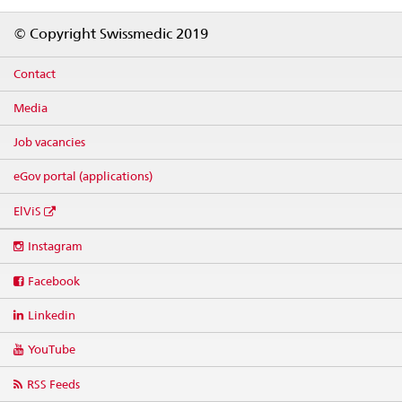
Footer
© Copyright Swissmedic 2019
Contact
Media
Job vacancies
eGov portal (applications)
ElViS
Social
Instagram
media
links
Facebook
Linkedin
YouTube
RSS Feeds