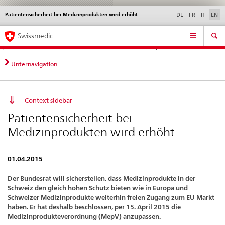
Patientensicherheit bei Medizinprodukten wird erhöht
Languages
Service
DE
FR
IT
EN
navigation
Direct
Main
News &
Legal matters,
Contact | Support &
Swissmedic
navigation:
Navigation
Updates
standards
Help
news,
legal
Unternavigation
matters,
contact
Context sidebar
Patientensicherheit bei
Medizinprodukten wird erhöht
01.04.2015
Der Bundesrat will sicherstellen, dass Medizinprodukte in der
Schweiz den gleich hohen Schutz bieten wie in Europa und
Schweizer Medizinprodukte weiterhin freien Zugang zum EU-Markt
haben. Er hat deshalb beschlossen, per 15. April 2015 die
Medizinprodukteverordnung (MepV) anzupassen.