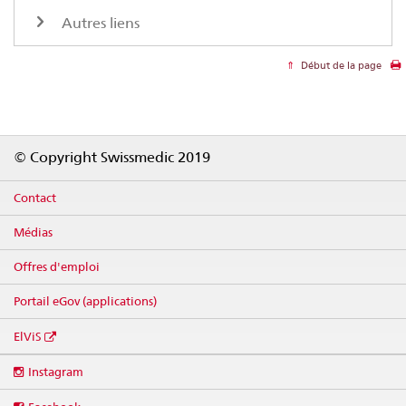
Autres liens
Début de la page
Footer
© Copyright Swissmedic 2019
Contact
Médias
Offres d'emploi
Portail eGov (applications)
ElViS
Social
Instagram
media
links