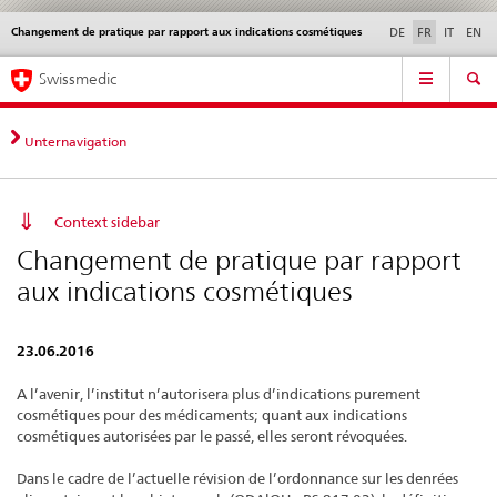
Changement de pratique par rapport aux indications cosmétiques
Service
DE
FR
IT
EN
navigation
Navigation
Navigation
Actualités & Mises à
Aspects légaux,
Contact | Support &
Swissmedic
directe:
jour
normes
aide
actualités,
bases
Unternavigation
juridiques,
contact
Context sidebar
Changement de pratique par rapport
aux indications cosmétiques
23.06.2016
A l’avenir, l’institut n’autorisera plus d’indications purement
cosmétiques pour des médicaments; quant aux indications
cosmétiques autorisées par le passé, elles seront révoquées.
Dans le cadre de l’actuelle révision de l’ordonnance sur les denrées