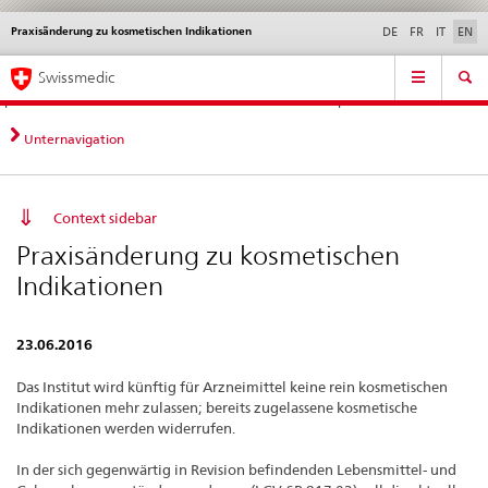
Praxisänderung zu kosmetischen Indikationen
Languages
Service
DE
FR
IT
EN
navigation
Direct
Main
News &
Legal matters,
Contact | Support &
Swissmedic
navigation:
Navigation
Updates
standards
Help
news,
legal
Unternavigation
matters,
contact
Context sidebar
Praxisänderung zu kosmetischen
Indikationen
23.06.2016
Das Institut wird künftig für Arzneimittel keine rein kosmetischen
Indikationen mehr zulassen; bereits zugelassene kosmetische
Indikationen werden widerrufen.
In der sich gegenwärtig in Revision befindenden Lebensmittel- und