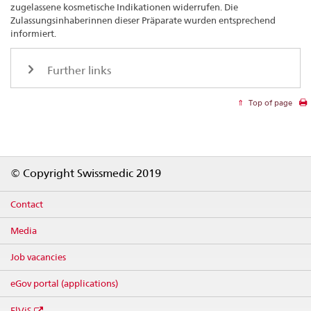
zugelassene kosmetische Indikationen widerrufen. Die
Zulassungsinhaberinnen dieser Präparate wurden entsprechend
informiert.
Further links
Top of page
Footer
© Copyright Swissmedic 2019
Contact
Media
Job vacancies
eGov portal (applications)
ElViS