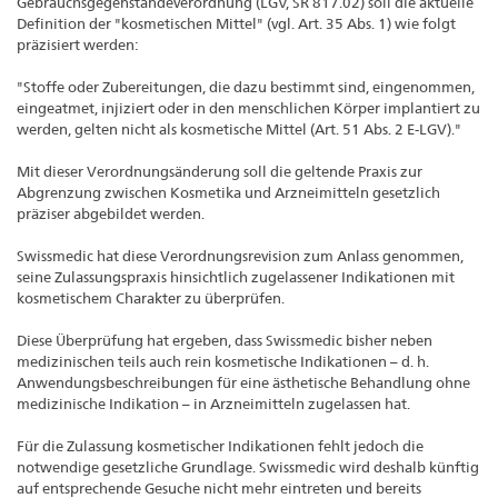
Gebrauchsgegenständeverordnung (LGV, SR 817.02) soll die aktuelle
Definition der "kosmetischen Mittel" (vgl. Art. 35 Abs. 1) wie folgt
präzisiert werden:
"Stoffe oder Zubereitungen, die dazu bestimmt sind, eingenommen,
eingeatmet, injiziert oder in den menschlichen Körper implantiert zu
werden, gelten nicht als kosmetische Mittel (Art. 51 Abs. 2 E-LGV)."
Mit dieser Verordnungsänderung soll die geltende Praxis zur
Abgrenzung zwischen Kosmetika und Arzneimitteln gesetzlich
präziser abgebildet werden.
Swissmedic hat diese Verordnungsrevision zum Anlass genommen,
seine Zulassungspraxis hinsichtlich zugelassener Indikationen mit
kosmetischem Charakter zu überprüfen.
Diese Überprüfung hat ergeben, dass Swissmedic bisher neben
medizinischen teils auch rein kosmetische Indikationen – d. h.
Anwendungsbeschreibungen für eine ästhetische Behandlung ohne
medizinische Indikation – in Arzneimitteln zugelassen hat.
Für die Zulassung kosmetischer Indikationen fehlt jedoch die
notwendige gesetzliche Grundlage. Swissmedic wird deshalb künftig
auf entsprechende Gesuche nicht mehr eintreten und bereits