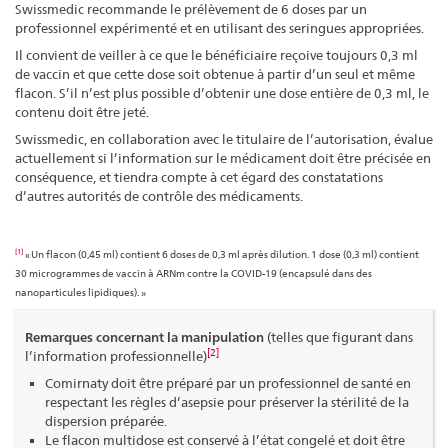
Swissmedic recommande le prélèvement de 6 doses par un
professionnel expérimenté et en utilisant des seringues appropriées.
Il convient de veiller à ce que le bénéficiaire reçoive toujours 0,3 ml
de vaccin et que cette dose soit obtenue à partir d’un seul et même
flacon. S’il n’est plus possible d’obtenir une dose entière de 0,3 ml, le
contenu doit être jeté.
Swissmedic, en collaboration avec le titulaire de l’autorisation, évalue
actuellement si l’information sur le médicament doit être précisée en
conséquence, et tiendra compte à cet égard des constatations
d’autres autorités de contrôle des médicaments.
[1]
« Un flacon (0,45 ml) contient 6 doses de 0,3 ml après dilution. 1 dose (0,3 ml) contient
30 microgrammes de vaccin à ARNm contre la COVID-19 (encapsulé dans des
nanoparticules lipidiques). »
Remarques concernant la manipulation
(telles que figurant dans
[2]
l’information professionnelle)
Comirnaty doit être préparé par un professionnel de santé en
respectant les règles d’asepsie pour préserver la stérilité de la
dispersion préparée.
Le flacon multidose est conservé à l’état congelé et doit être