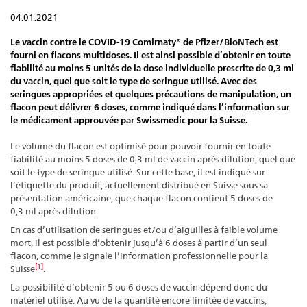
04.01.2021
Le vaccin contre le COVID-19 Comirnaty® de Pfizer/BioNTech est
fourni en flacons multidoses. Il est ainsi possible d’obtenir en toute
fiabilité au moins 5 unités de la dose individuelle prescrite de 0,3 ml
du vaccin, quel que soit le type de seringue utilisé. Avec des
seringues appropriées et quelques précautions de manipulation, un
flacon peut délivrer 6 doses, comme indiqué dans l’information sur
le médicament approuvée par Swissmedic pour la Suisse.
Le volume du flacon est optimisé pour pouvoir fournir en toute
fiabilité au moins 5 doses de 0,3 ml de vaccin après dilution, quel que
soit le type de seringue utilisé. Sur cette base, il est indiqué sur
l’étiquette du produit, actuellement distribué en Suisse sous sa
présentation américaine, que chaque flacon contient 5 doses de
0,3 ml après dilution.
En cas d’utilisation de seringues et/ou d’aiguilles à faible volume
mort, il est possible d’obtenir jusqu’à 6 doses à partir d’un seul
flacon, comme le signale l’information professionnelle pour la
[1]
Suisse
.
La possibilité d’obtenir 5 ou 6 doses de vaccin dépend donc du
matériel utilisé. Au vu de la quantité encore limitée de vaccins,