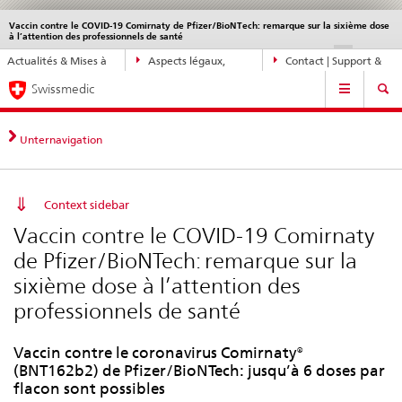
Vaccin contre le COVID-19 Comirnaty de Pfizer/BioNTech: remarque sur la sixième dose
Service
à l’attention des professionnels de santé
navigation
Navigation
DE
FR
IT
EN
Actualités & Mises à
Aspects légaux,
Contact | Support &
directe:
Navigation
jour
normes
aide
actualités,
Swissmedic
bases
juridiques,
Unternavigation
contact
Context sidebar
Vaccin contre le COVID-19 Comirnaty
de Pfizer/BioNTech: remarque sur la
sixième dose à l’attention des
professionnels de santé
Vaccin contre le coronavirus Comirnaty®
(BNT162b2) de Pfizer/BioNTech: jusqu’à 6 doses par
flacon sont possibles