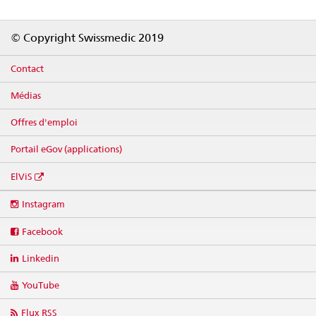
Footer
© Copyright Swissmedic 2019
Contact
Médias
Offres d'emploi
Portail eGov (applications)
ElViS
Social
Instagram
media
links
Facebook
Linkedin
YouTube
Flux RSS