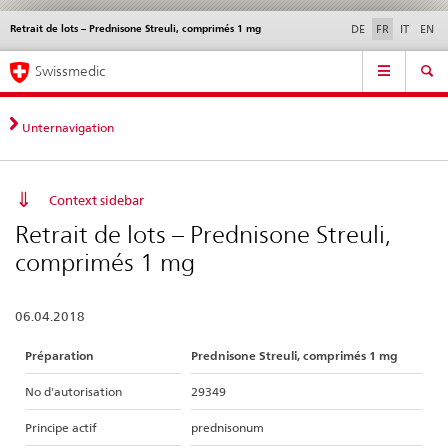
Retrait de lots – Prednisone Streuli, comprimés 1 mg
Service
DE
FR
IT
EN
navigation
Navigation
Navigation
Actualités & Mises à
Aspects légaux,
Contact | Support &
Swissmedic
directe:
jour
normes
aide
actualités,
bases
Unternavigation
juridiques,
contact
Context sidebar
Retrait de lots – Prednisone Streuli,
comprimés 1 mg
06.04.2018
Préparation
Prednisone Streuli, comprimés 1 mg
No d'autorisation
29349
Principe actif
prednisonum