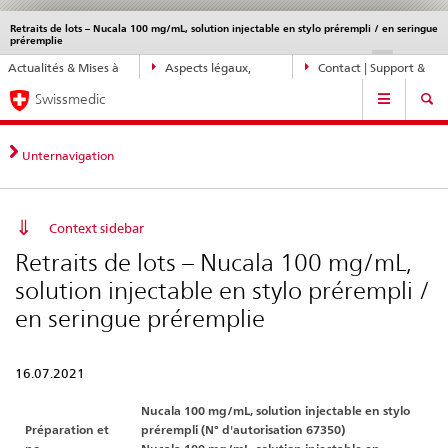
Retraits de lots – Nucala 100 mg/mL, solution injectable en stylo prérempli / en seringue
Service
préremplie
navigation
Navigation
DE
FR
IT
EN
Actualités & Mises à
Aspects légaux,
Contact | Support &
directe:
Navigation
jour
normes
aide
actualités,
Swissmedic
bases
juridiques,
Unternavigation
contact
Context sidebar
Retraits de lots – Nucala 100 mg/mL,
solution injectable en stylo prérempli /
en seringue préremplie
16.07.2021
Nucala 100 mg/mL, solution injectable en stylo
Préparation et
prérempli (N° d'autorisation 67350)