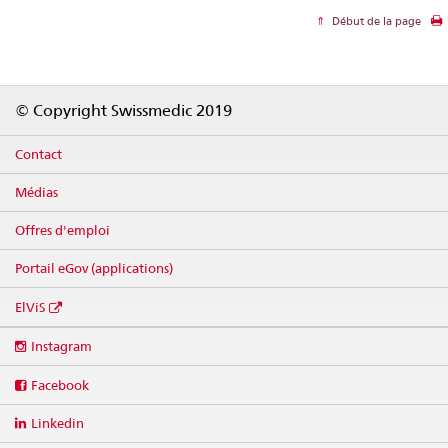
Début de la page
Footer
© Copyright Swissmedic 2019
Contact
Médias
Offres d'emploi
Portail eGov (applications)
ElViS
Social
Instagram
media
links
Facebook
Linkedin