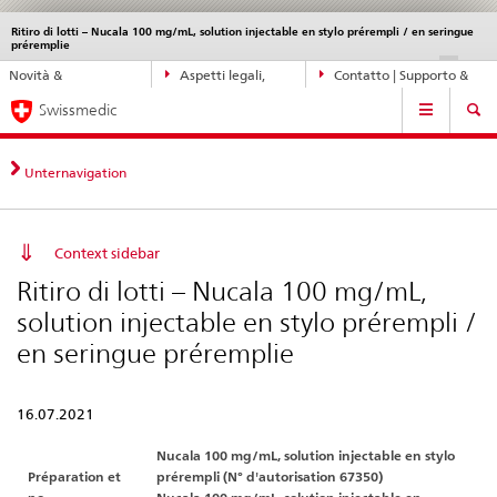
Ritiro di lotti – Nucala 100 mg/mL, solution injectable en stylo prérempli / en seringue
Service
préremplie
navigation
Navigazione
DE
FR
IT
EN
Novità &
Aspetti legali,
Contatto | Supporto &
diretta:
Navigation
aggiornamenti
norme
aiuto
novità,
Swissmedic
aspetti
legali,
Unternavigation
contatto
Context sidebar
Ritiro di lotti – Nucala 100 mg/mL,
solution injectable en stylo prérempli /
en seringue préremplie
16.07.2021
Nucala 100 mg/mL, solution injectable en stylo
Préparation et
prérempli (N° d'autorisation 67350)