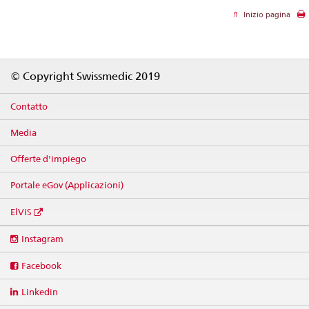
Inizio pagina
Footer
© Copyright Swissmedic 2019
Contatto
Media
Offerte d'impiego
Portale eGov (Applicazioni)
ElViS
Social
Instagram
media
links
Facebook
Linkedin