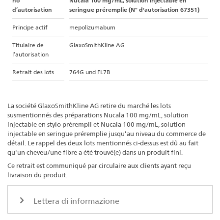
no
Nucala 100 mg/mL, solution injectable en
d’autorisation
seringue préremplie (N° d'autorisation 67351)
Principe actif
mepolizumabum
Titulaire de
GlaxoSmithKline AG
l’autorisation
Retrait des lots
764G und FL7B
La société GlaxoSmithKline AG retire du marché les lots
susmentionnés des préparations Nucala 100 mg/mL, solution
injectable en stylo prérempli et Nucala 100 mg/mL, solution
injectable en seringue préremplie jusqu’au niveau du commerce de
détail. Le rappel des deux lots mentionnés ci-dessus est dû au fait
qu'un cheveu/une fibre a été trouvé(e) dans un produit fini.
Ce retrait est communiqué par circulaire aux clients ayant reçu
livraison du produit.
Lettera di informazione