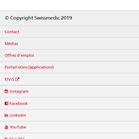
Footer
© Copyright Swissmedic 2019
Contact
Médias
Offres d'emploi
Portail eGov (applications)
ElViS
Social
Instagram
media
links
Facebook
Linkedin
YouTube
Flux RSS