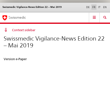
Swissmedic Vigilance-News Edition 22 – Mai 2019
Service
DE
FR
IT
EN
navigation
Navigation
Navigation
Actualités & Mises à
Aspects légaux,
Contact | Support &
Swissmedic
directe:
jour
normes
aide
actualités,
bases
Context sidebar
juridiques,
Swissmedic Vigilance-News Edition 22
contact
– Mai 2019
Version e-Paper