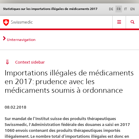
Statistiques sur les importations illégales de médicaments 2017
Service
DE
FR
IT
EN
navigation
Navigation
Navigation
Actualités & Mises à
Aspects légaux,
Contact | Support &
Swissmedic
directe:
jour
normes
aide
actualités,
bases
Unternavigation
juridiques,
contact
Context sidebar
Importations illégales de médicaments
en 2017: prudence avec les
médicaments soumis à ordonnance
08.02.2018
Sur mandat de l’Institut suisse des produits thérapeutiques
Swissmedic, l'Administration fédérale des douanes a saisi en 2017
1060 envois contenant des produits thérapeutiques importés
illégalement. Le nombre total d’importations illégales est donc en