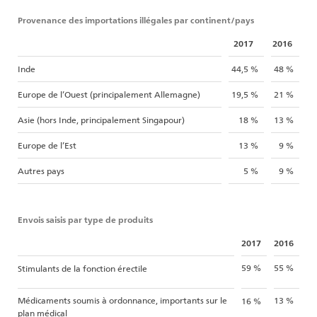
Provenance des importations illégales par continent/pays
2017
2016
Inde
44,5 %
48 %
Europe de l’Ouest (principalement Allemagne)
19,5 %
21 %
Asie (hors Inde, principalement Singapour)
18 %
13 %
Europe de l’Est
13 %
9 %
Autres pays
5 %
9 %
Envois saisis par type de produits
2017
2016
59 %
55 %
Stimulants de la fonction érectile
Médicaments soumis à ordonnance, importants sur le
13 %
16 %
plan médical