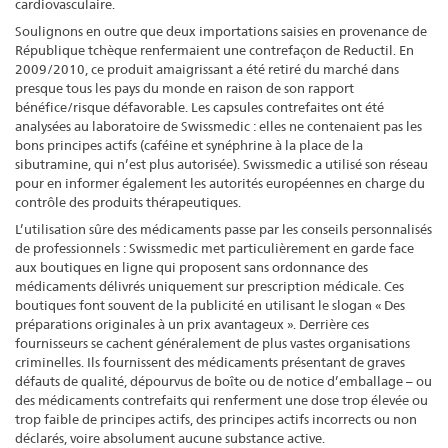
cardiovasculaire.
Soulignons en outre que deux importations saisies en provenance de
République tchèque renfermaient une contrefaçon de Reductil. En
2009/2010, ce produit amaigrissant a été retiré du marché dans
presque tous les pays du monde en raison de son rapport
bénéfice/risque défavorable. Les capsules contrefaites ont été
analysées au laboratoire de Swissmedic : elles ne contenaient pas les
bons principes actifs (caféine et synéphrine à la place de la
sibutramine, qui n’est plus autorisée). Swissmedic a utilisé son réseau
pour en informer également les autorités européennes en charge du
contrôle des produits thérapeutiques.
L’utilisation sûre des médicaments passe par les conseils personnalisés
de professionnels : Swissmedic met particulièrement en garde face
aux boutiques en ligne qui proposent sans ordonnance des
médicaments délivrés uniquement sur prescription médicale. Ces
boutiques font souvent de la publicité en utilisant le slogan « Des
préparations originales à un prix avantageux ». Derrière ces
fournisseurs se cachent généralement de plus vastes organisations
criminelles. Ils fournissent des médicaments présentant de graves
défauts de qualité, dépourvus de boîte ou de notice d’emballage – ou
des médicaments contrefaits qui renferment une dose trop élevée ou
trop faible de principes actifs, des principes actifs incorrects ou non
déclarés, voire absolument aucune substance active.