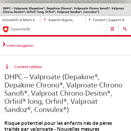
DHPC – Valproate (Depakine®, Depakine Chrono®, Valproate Chrono Sanofi®, Valproat
Service
Chrono Desitin®, Orfiril® long, Orfiril®, Valproat Sandoz®, Convulex®)
navigation
Navigation
DE
FR
IT
EN
Actualités & Mises à
Aspects légaux,
Contact | Support &
directe:
Navigation
jour
normes
aide
actualités,
Swissmedic
bases
juridiques,
Unternavigation
contact
Context sidebar
DHPC – Valproate (Depakine®,
Depakine Chrono®, Valproate Chrono
Sanofi®, Valproat Chrono Desitin®,
Orfiril® long, Orfiril®, Valproat
Sandoz®, Convulex®)
Risque potentiel pour les enfants nés de pères
traités par valproate - Nouvelles mesures