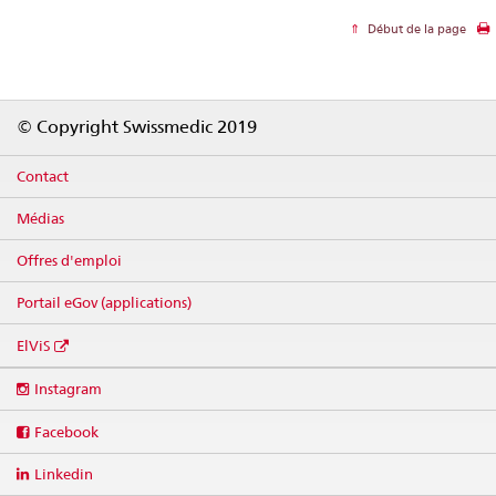
Début de la page
Footer
© Copyright Swissmedic 2019
Contact
Médias
Offres d'emploi
Portail eGov (applications)
ElViS
Social
Instagram
media
links
Facebook
Linkedin