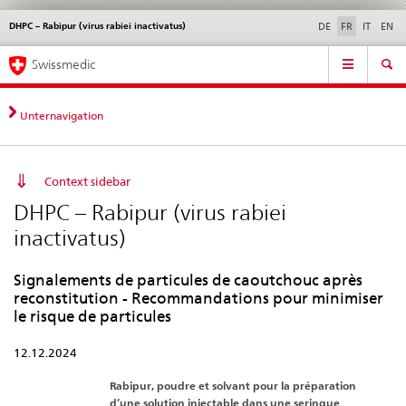
DHPC – Rabipur (virus rabiei inactivatus)
Service
DE
FR
IT
EN
navigation
Navigation
Navigation
Actualités & Mises à
Aspects légaux,
Contact | Support &
Swissmedic
directe:
jour
normes
aide
actualités,
bases
Unternavigation
juridiques,
contact
Context sidebar
DHPC – Rabipur (virus rabiei
inactivatus)
Signalements de particules de caoutchouc après
reconstitution - Recommandations pour minimiser
le risque de particules
12.12.2024
Rabipur, poudre et solvant pour la préparation
d’une solution injectable dans une seringue