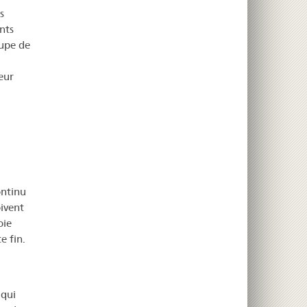
s
nts
oupe de
eur
ontinu
oivent
oie
e fin.
 qui