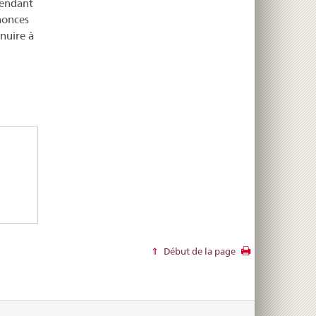
pendant
nnonces
nuire à
Début de la page