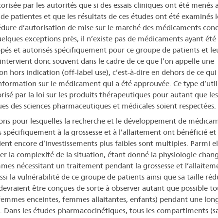
orisée par les autorités que si des essais cliniques ont été menés 
de patientes et que les résultats de ces études ont été examinés l
édure d’autorisation de mise sur le marché des médicaments conc
uelques exceptions près, il n’existe pas de médicaments ayant été
pés et autorisés spécifiquement pour ce groupe de patients et le
intervient donc souvent dans le cadre de ce que l’on appelle une
ion hors indication (off-label use), c’est-à-dire en dehors de ce qui
information sur le médicament qui a été approuvée. Ce type d’util
risé par la loi sur les produits thérapeutiques pour autant que les
es des sciences pharmaceutiques et médicales soient respectées.
sons pour lesquelles la recherche et le développement de médica
s spécifiquement à la grossesse et à l’allaitement ont bénéficié et
ient encore d’investissements plus faibles sont multiples. Parmi el
ter la complexité de la situation, étant donné la physiologie chan
mes nécessitant un traitement pendant la grossesse et l’allaitem
si la vulnérabilité de ce groupe de patients ainsi que sa taille réd
devraient être conçues de sorte à observer autant que possible to
(femmes enceintes, femmes allaitantes, enfants) pendant une lon
. Dans les études pharmacocinétiques, tous les compartiments (s