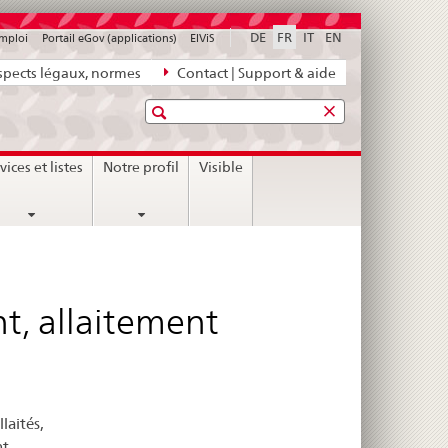
DE
FR
IT
EN
emploi
Portail eGov (applications)
ElViS
pects légaux, normes
Contact | Support & aide
Recherche
vices et listes
Notre profil
Visible
t, allaitement
laités,
nt