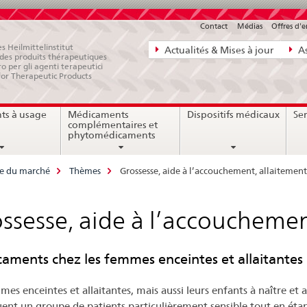
Contact
Médias
Offres d'
Navigation
s Heilmittelinstitut
Actualités & Mises à jour
As
e des produits thérapeutiques
directe:
ro per gli agenti terapeutici
for Therapeutic Products
actualités,
bases
ts à usage
Médicaments
Dispositifs médicaux
Ser
juridiques,
complémentaires et
contact
phytomédicaments
ce du marché
Thèmes
Grossesse, aide à l’accouchement, allaitement
ssesse, aide à l’accouchemen
aments chez les femmes enceintes et allaitantes
es enceintes et allaitantes, mais aussi leurs enfants à naître et al
uent un groupe de patients particulièrement sensible tout en éta