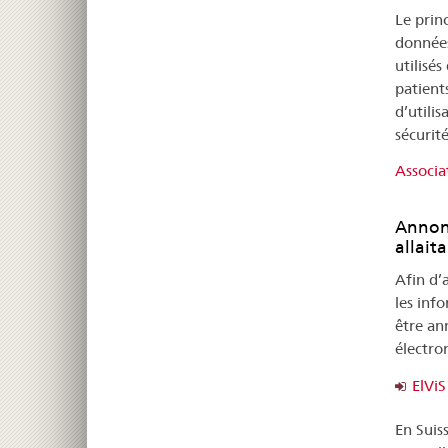
Le princ
données
utilisé
patient
d’utilis
sécurit
Associa
Annonc
allaita
Afin d’
les inf
être an
électro
ElViS
En Suiss