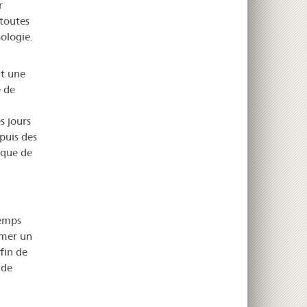
r
 toutes
sologie.
nt une
 de
s jours
puis des
ique de
temps
rmer un
afin de
 de