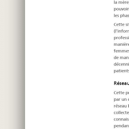
la mère
pouvoir 
les pha
Cette s
(l’info
profess
manière
femmes 
de mani
décenni
patient
Réseau
Cette p
par un 
réseau 
collecte
connais
pendant