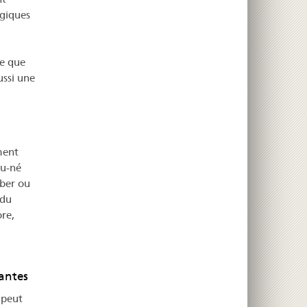
ogiques
re que
ussi une
ment
au-né
rber ou
 du
re,
tantes
 peut