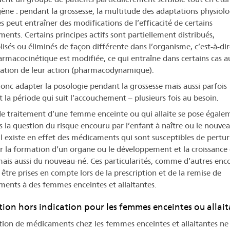
ène : pendant la grossesse, la multitude des adaptations physiol
s peut entraîner des modifications de l’efficacité de certains
ents. Certains principes actifs sont partiellement distribués,
isés ou éliminés de façon différente dans l’organisme, c’est-à-di
armacocinétique est modifiée, ce qui entraîne dans certains cas a
ation de leur action (pharmacodynamique).
 donc adapter la posologie pendant la grossesse mais aussi parfois
 la période qui suit l’accouchement – plusieurs fois au besoin.
de traitement d’une femme enceinte ou qui allaite se pose égale
s la question du risque encouru par l’enfant à naître ou le nouve
. Il existe en effet des médicaments qui sont susceptibles de pertu
er la formation d’un organe ou le développement et la croissance
ais aussi du nouveau-né. Ces particularités, comme d’autres enco
 être prises en compte lors de la prescription et de la remise de
ents à des femmes enceintes et allaitantes.
ation hors indication pour les femmes enceintes ou allai
sation de médicaments chez les femmes enceintes et allaitantes ne