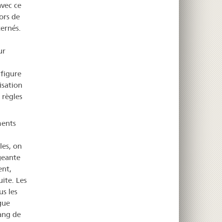
avec ce
ors de
ernés.
ur
 figure
isation
 règles
ments
les, on
geante
ent,
uite. Les
us les
gue
ang de