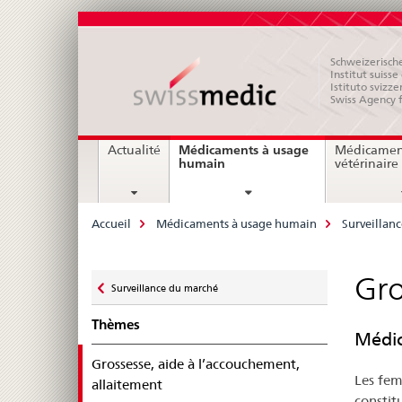
Schweizerische
Institut suiss
Istituto svizze
Swiss Agency 
Navigation
Médicaments à usage
Actualité
Médicamen
current
humain
vétérinaire
page
Breadcrumb
Accueil
Médicaments à usage humain
Surveillan
Zurück
Gro
Surveillance du marché
zu
Thèmes
Médic
Grossesse, aide à l’accouchement,
Les femm
selected
allaitement
constit