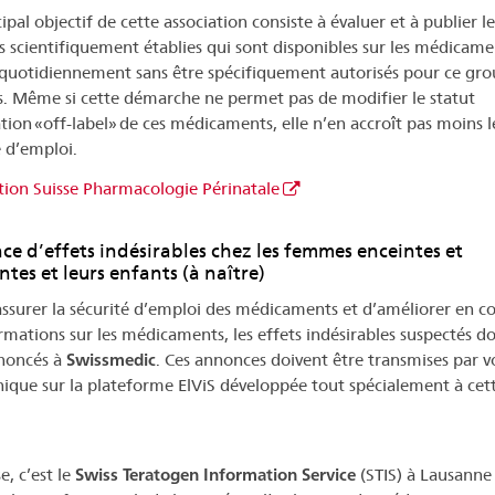
ipal objectif de cette association consiste à évaluer et à publier le
 scientifiquement établies qui sont disponibles sur les médicame
s quotidiennement sans être spécifiquement autorisés pour ce gr
s. Même si cette démarche ne permet pas de modifier le statut
ation «off-label» de ces médicaments, elle n’en accroît pas moins l
é d’emploi.
tion Suisse Pharmacologie Périnatale
e d’effets indésirables chez les femmes enceintes et
ntes et leurs enfants (à naître)
assurer la sécurité d’emploi des médicaments et d’améliorer en c
ormations sur les médicaments, les effets indésirables suspectés d
noncés à
Swissmedic
. Ces annonces doivent être transmises par v
nique sur la plateforme ElViS développée tout spécialement à cett
e, c’est le
Swiss Teratogen Information Service
(STIS) à Lausanne