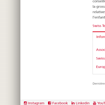
conseil
la gros
relativ
l’enfant
Swiss T
Info
Assoc
Swiss
Europ
Dernière
Footer
Social
Instagram
Facebook
Linkedin
You