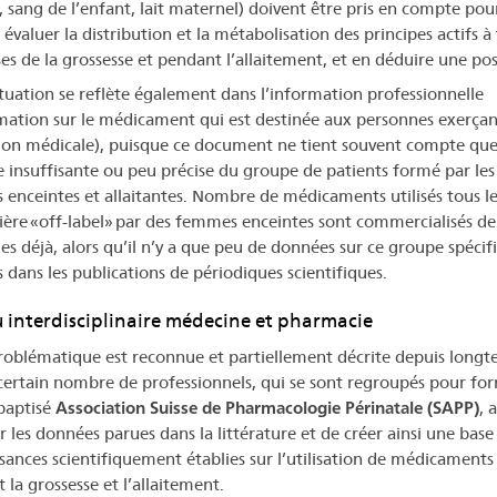
, sang de l’enfant, lait maternel) doivent être pris en compte pou
évaluer la distribution et la métabolisation des principes actifs à
ses de la grossesse et pendant l’allaitement, et en déduire une po
ituation se reflète également dans l’information professionnelle
rmation sur le médicament qui est destinée aux personnes exerça
ion médicale), puisque ce document ne tient souvent compte que
 insuffisante ou peu précise du groupe de patients formé par les
enceintes et allaitantes. Nombre de médicaments utilisés tous le
ère «off-label» par des femmes enceintes sont commercialisés de
es déjà, alors qu’il n’y a que peu de données sur ce groupe spécif
s dans les publications de périodiques scientifiques.
 interdisciplinaire médecine et pharmacie
roblématique est reconnue et partiellement décrite depuis long
certain nombre de professionnels, qui se sont regroupés pour fo
baptisé
Association Suisse de Pharmacologie Périnatale (SAPP)
, 
r les données parues dans la littérature et de créer ainsi une base
sances scientifiquement établies sur l’utilisation de médicaments
 la grossesse et l’allaitement.