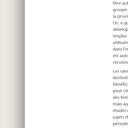
être aut
groupe 
la proc
Or, à q
dévelop
emploi 
utilisat
dans l’
est auto
reconnu
Les rai
destiné
bénéfic
peut ci
des fem
mais aus
études 
sujets 
période