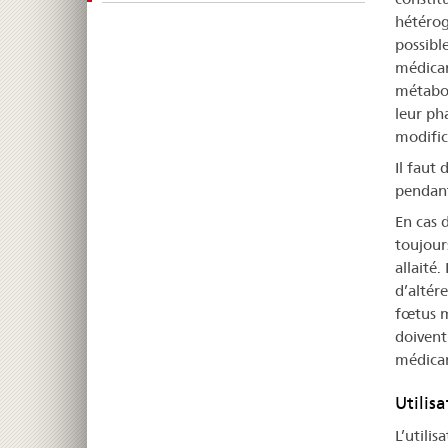
hétérog
possible
médicam
métabol
leur ph
modific
Il faut
pendant
En cas 
toujour
allaité
d’altér
fœtus m
doivent
médicam
Utilis
L’utili