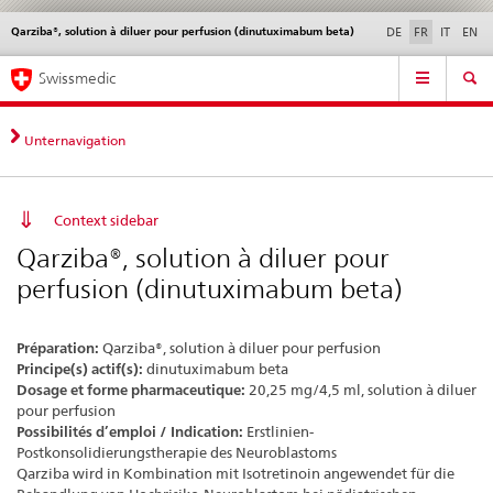
Qarziba®, solution à diluer pour perfusion (dinutuximabum beta)
Service
DE
FR
IT
EN
navigation
Navigation
Navigation
Actualités & Mises à
Aspects légaux,
Contact | Support &
Swissmedic
directe:
jour
normes
aide
actualités,
bases
Unternavigation
juridiques,
contact
Context sidebar
Qarziba®, solution à diluer pour
perfusion (dinutuximabum beta)
Préparation:
Qarziba®, solution à diluer pour perfusion
Principe(s) actif(s):
dinutuximabum beta
Dosage et forme pharmaceutique:
20,25 mg/4,5 ml, solution à diluer
pour perfusion
Possibilités d’emploi / Indication:
Erstlinien-
Postkonsolidierungstherapie des Neuroblastoms
Qarziba wird in Kombination mit Isotretinoin angewendet für die