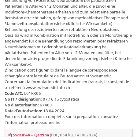
Behandlung von Hochrisiko-Neuroblastom bei pädiatrischen
Patienten im Alter von 12 Monaten und älter, die zuvor eine
Induktions-Chemotherapie erhalten und zumindest eine partielle
Remission erreicht haben, gefolgt von myeloablativer Therapie und
Stammzelltransplantation (siehe «Klinische Wirksamkeit»).
Behandlung des rezidivierten oder refraktären Neuroblastoms
Qarziba wird in Kombination mit Isotretinoin oder als Monotherapie
angewendet für die Behandlung von rezidivierten oder refraktären
Neuroblastomen mit oder ohne Residualerkrankung bei
pädiatrischen Patienten im Alter von 12 Monaten und älter, bei
denen keine aktiv progrediente Erkrankung vorliegt (siehe «Klinische
Wirksamkeit»).
L’indication doit figurer ici dans la langue de correspondance
échangée entre le titulaire de l’autorisation et Swissmedic.
Concernant la formulation de l’indication en français, il convient de
se référer à www.swissmedicinfo.ch.
Code ATC:
L01FX06
No IT / désignation:
07.16.1./cytostatica
No d’autorisation:
67463
Date d’autorisation:
18.04.2024
Pour des informations complètes sur la préparation, consultez
l’information professionnelle.
SwissPAR – Qarziba
(PDF, 654 kB, 14.06.2024)