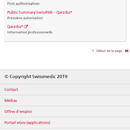
First authorisation
Public Summary SwissPAR – Qarziba®
Première autorisation
Qarziba®
Information professionnelle
Début de la page
Footer
© Copyright Swissmedic 2019
Contact
Médias
Offres d'emploi
Portail eGov (applications)