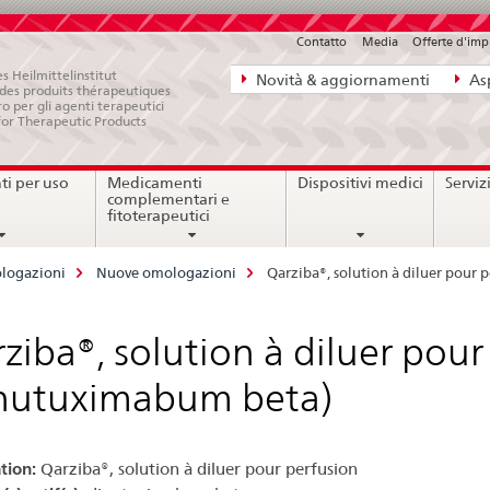
Contatto
Media
Offerte d'im
Navigazione
s Heilmittelinstitut
Novità & aggiornamenti
Asp
e des produits thérapeutiques
diretta:
ro per gli agenti terapeutici
for Therapeutic Products
novità,
aspetti
i per uso
Medicamenti
Dispositivi medici
Serviz
legali,
complementari e
contatto
fitoterapeutici
logazioni
Nuove omologazioni
Qarziba®, solution à diluer pour
ziba®, solution à diluer pour
inutuximabum beta)
tion:
Qarziba®, solution à diluer pour perfusion