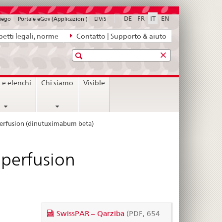
DE
FR
IT
EN
piego
Portale eGov (Applicazioni)
ElViS
etti legali, norme
Contatto | Supporto & aiuto
Ricerca
i e elenchi
Chi siamo
Visible
 perfusion (dinutuximabum beta)
 perfusion
SwissPAR – Qarziba
(PDF, 654