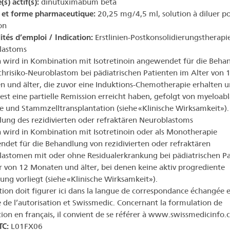
(s) actif(s):
dinutuximabum beta
 et forme pharmaceutique:
20,25 mg/4,5 ml, solution à diluer p
on
lités d’emploi / Indication:
Erstlinien-Postkonsolidierungstherapi
lastoms
 wird in Kombination mit Isotretinoin angewendet für die Beha
hrisiko-Neuroblastom bei pädiatrischen Patienten im Alter von 
 und älter, die zuvor eine Induktions-Chemotherapie erhalten 
st eine partielle Remission erreicht haben, gefolgt von myeloabl
e und Stammzelltransplantation (siehe «Klinische Wirksamkeit»).
ung des rezidivierten oder refraktären Neuroblastoms
 wird in Kombination mit Isotretinoin oder als Monotherapie
det für die Behandlung von rezidivierten oder refraktären
astomen mit oder ohne Residualerkrankung bei pädiatrischen Pa
r von 12 Monaten und älter, bei denen keine aktiv progrediente
ung vorliegt (siehe «Klinische Wirksamkeit»).
ation doit figurer ici dans la langue de correspondance échangée e
re de l’autorisation et Swissmedic. Concernant la formulation de
ation en français, il convient de se référer à www.swissmedicinfo.c
TC:
L01FX06