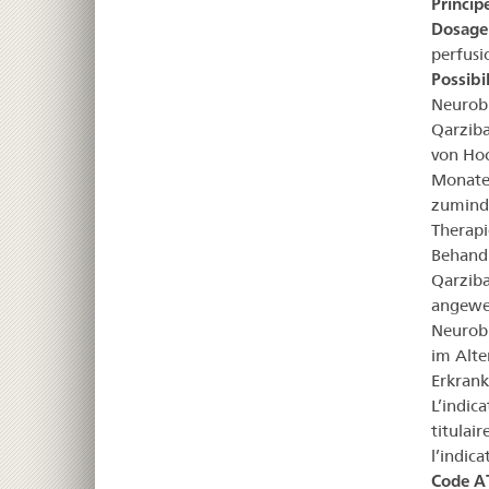
Principe
Dosage
perfusi
Possibi
Neurob
Qarziba
von Hoc
Monaten
zuminde
Therapi
Behandl
Qarziba
angewen
Neurobl
im Alte
Erkrank
L’indic
titulai
l’indic
Code A