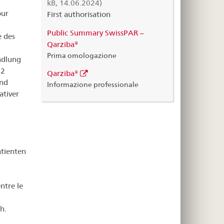
kB, 14.06.2024)
our
First authorisation
Public Summary SwissPAR –
e des
Qarziba®
Prima omologazione
ndlung
12
Qarziba®
und
Informazione professionale
ativer
tienten
ntre le
h.