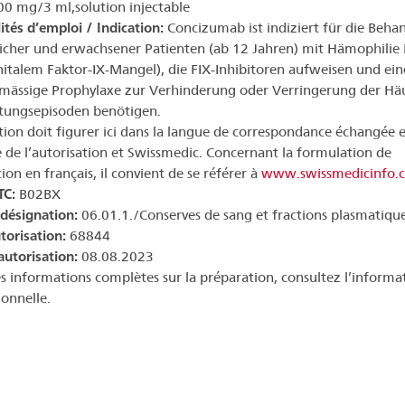
00 mg/3 ml,solution injectable
ités d’emploi / Indication:
Concizumab ist indiziert für die Beha
icher und erwachsener Patienten (ab 12 Jahren) mit Hämophilie 
italem Faktor-IX-Mangel), die FIX-Inhibitoren aufweisen und ein
mässige Prophylaxe zur Verhinderung oder Verringerung der Häu
tungsepisoden benötigen.
ation doit figurer ici dans la langue de correspondance échangée e
re de l’autorisation et Swissmedic. Concernant la formulation de
tion en français, il convient de se référer à
www.swissmedicinfo.
TC:
B02BX
 désignation:
06.01.1./Conserves de sang et fractions plasmatiqu
torisation:
68844
autorisation:
08.08.2023
s informations complètes sur la préparation, consultez l’informa
ionnelle.