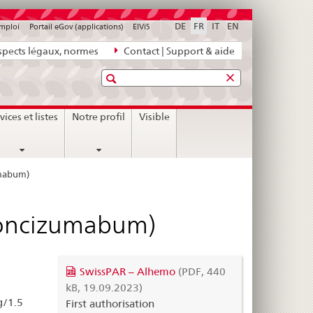
DE
FR
IT
EN
emploi
Portail eGov (applications)
ElViS
pects légaux, normes
Contact | Support & aide
Recherche
vices et listes
Notre profil
Visible
umabum)
(concizumabum)
SwissPAR – Alhemo
(PDF, 440
kB, 19.09.2023)
g/1.5
First authorisation