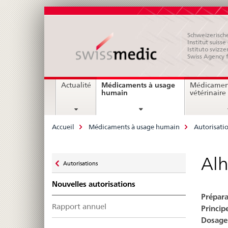
Schweizerische
Institut suiss
Istituto svizze
Swiss Agency 
Navigation
Médicaments à usage
Actualité
Médicamen
current
humain
vétérinaire
page
Breadcrumb
Accueil
Médicaments à usage humain
Autorisati
Zurück
Alh
Autorisations
zu
Nouvelles autorisations
Prépara
Rapport annuel
Principe
Dosage