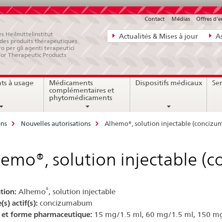
Contact
Médias
Offres d'
Navigation
s Heilmittelinstitut
Actualités & Mises à jour
As
e des produits thérapeutiques
directe:
ro per gli agenti terapeutici
for Therapeutic Products
actualités,
bases
ts à usage
Médicaments
Dispositifs médicaux
Ser
juridiques,
complémentaires et
contact
phytomédicaments
ons
Nouvelles autorisations
Alhemo®, solution injectable (conciz
emo®, solution injectable 
®
tion:
Alhemo
, solution injectable
(s) actif(s):
concizumabum
 et forme pharmaceutique:
15 mg/1.5 ml, 60 mg/1.5 ml, 150 m