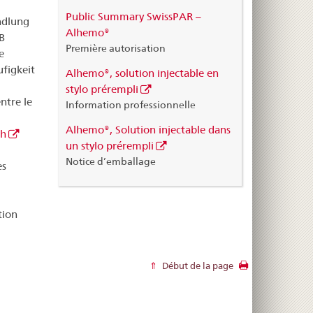
Public Summary SwissPAR –
ndlung
Alhemo®
B
Première autorisation
e
figkeit
Alhemo®, solution injectable en
stylo prérempli
ntre le
Information professionnelle
Alhemo®, Solution injectable dans
ch
un stylo prérempli
Notice d’emballage
es
tion
Début de la page