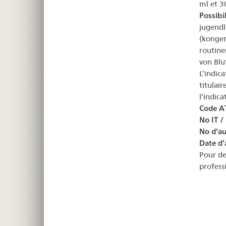
ml et 3
Possibil
jugendl
(kongen
routine
von Blu
L’indic
titulai
l’indica
Code A
No IT /
No d’au
Date d’
Pour de
profess