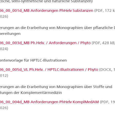
tische, semi-synthetische und natürliche Substanzen)
6_00_001d_MB Anforderungen PhHelv Substanzen
(PDF, 172 k
2026)
rungen an die Erarbeitung von Monographien über pflanzliche
bereitungen
6_00_003d_MB Ph.Helv. / Anforderungen / Phyto
(PDF, 428 kB
2024)
tenvorlage für HPTLC-Illustrationen
6_00_005d_VL Ph.Helv. / HPTLC-Illustrationen / Phyto
(DOCX, 1
2012)
rungen an die Erarbeitung von Monographien über Stoffe und
itungen der Komplementärmedizin
06_00_004d_MB Anforderungen PhHelv KomplMedAM
(PDF, 19
2026)