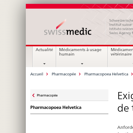
Schweizerische
Institut suiss
Istituto svizze
Swiss Agency 
Navigation
Actualité
Médicaments à usage
Médicamen
humain
vétérinaire
Breadcrumb
Accueil
Pharmacopée
Pharmacopoea Helvetica
Zurück
Exi
Pharmacopée
zu
de 
Pharmacopoea Helvetica
Anforde