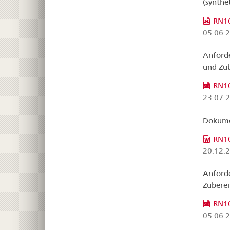
(synthe
RN10
05.06.
Anforde
und Zu
RN10
23.07.
Dokumen
RN10
20.12.
Anforde
Zubere
RN1
05.06.