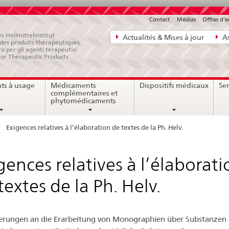
Contact
Médias
Offres d'
Navigation
s Heilmittelinstitut
Actualités & Mises à jour
As
e des produits thérapeutiques
directe:
ro per gli agenti terapeutici
for Therapeutic Products
actualités,
bases
ts à usage
Médicaments
Dispositifs médicaux
Ser
juridiques,
complémentaires et
contact
phytomédicaments
Exigences relatives à l’élaboration de textes de la Ph. Helv.
gences relatives à l’élaborati
textes de la Ph. Helv.
rungen an die Erarbeitung von Monographien über Substanzen