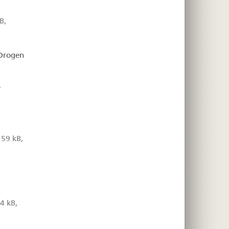
B,
 Drogen
,
59 kB,
4 kB,