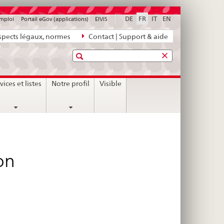
DE
FR
IT
EN
emploi
Portail eGov (applications)
ElViS
pects légaux, normes
Contact | Support & aide
Recherche
vices et listes
Notre profil
Visible
on