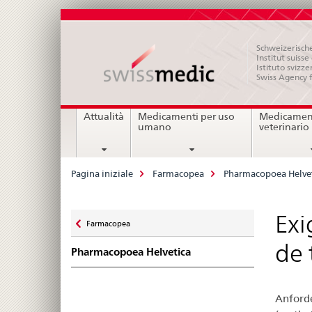
Schweizerische
Institut suiss
Istituto svizze
Swiss Agency 
Navigation
Attualità
Medicamenti per uso
Medicament
umano
veterinario
Breadcrumb
Pagina iniziale
Farmacopea
Pharmacopoea Helve
Zurück
Exi
Farmacopea
zu
de 
Pharmacopoea Helvetica
Anforde