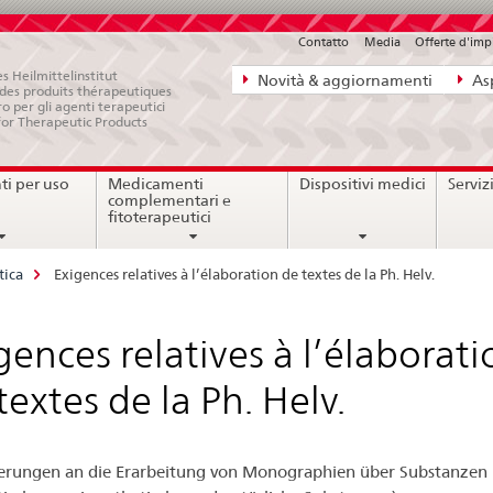
Contatto
Media
Offerte d'im
Navigazione
s Heilmittelinstitut
Novità & aggiornamenti
Asp
e des produits thérapeutiques
diretta:
ro per gli agenti terapeutici
for Therapeutic Products
novità,
aspetti
i per uso
Medicamenti
Dispositivi medici
Serviz
legali,
complementari e
contatto
fitoterapeutici
tica
Exigences relatives à l’élaboration de textes de la Ph. Helv.
gences relatives à l’élaborati
textes de la Ph. Helv.
rungen an die Erarbeitung von Monographien über Substanzen