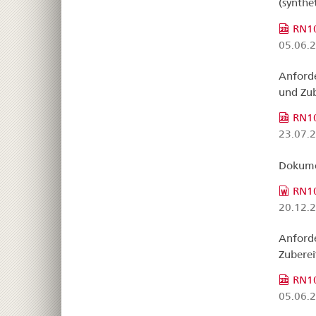
(synthe
RN10
05.06.
Anforde
und Zu
RN10
23.07.
Dokumen
RN10
20.12.
Anforde
Zubere
RN1
05.06.