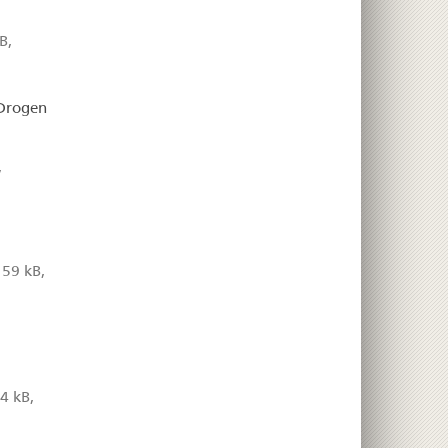
B,
 Drogen
,
59 kB,
4 kB,