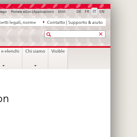
DE
FR
IT
EN
piego
Portale eGov (Applicazioni)
ElViS
etti legali, norme
Contatto | Supporto & aiuto
Ricerca
i e elenchi
Chi siamo
Visible
on