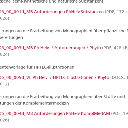
tische, semi-synthetische und natürliche Substanzen)
6_00_001d_MB Anforderungen PhHelv Substanzen
(PDF, 172 k
2026)
rungen an die Erarbeitung von Monographien über pflanzliche
bereitungen
6_00_003d_MB Ph.Helv. / Anforderungen / Phyto
(PDF, 428 kB
2024)
tenvorlage für HPTLC-Illustrationen
6_00_005d_VL Ph.Helv. / HPTLC-Illustrationen / Phyto
(DOCX, 1
2012)
rungen an die Erarbeitung von Monographien über Stoffe und
itungen der Komplementärmedizin
06_00_004d_MB Anforderungen PhHelv KomplMedAM
(PDF, 19
2026)