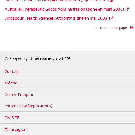
Australie, Therapeutic Goods Administration (signé en mars 2006)
Singapour, Health Sciences Authority (signé en mai 2008)
Début de la page
Footer
© Copyright Swissmedic 2019
Contact
Médias
Offres d'emploi
Portail eGov (applications)
ElViS
Social
Instagram
media