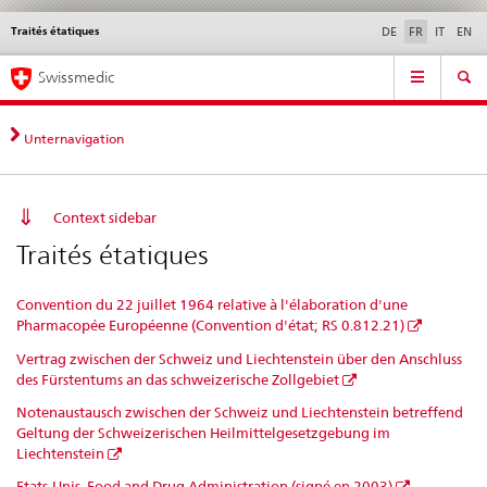
Traités étatiques
Service
DE
FR
IT
EN
navigation
Navigation
Navigation
Actualités & Mises à
Aspects légaux,
Contact | Support &
Swissmedic
directe:
jour
normes
aide
actualités,
bases
Unternavigation
juridiques,
contact
Context sidebar
Traités étatiques
Convention du 22 juillet 1964 relative à l'élaboration d'une
Pharmacopée Européenne (Convention d'état; RS 0.812.21)
Vertrag zwischen der Schweiz und Liechtenstein über den Anschluss
des Fürstentums an das schweizerische Zollgebiet
Notenaustausch zwischen der Schweiz und Liechtenstein betreffend
Geltung der Schweizerischen Heilmittelgesetzgebung im
Liechtenstein
Etats-Unis, Food and Drug Administration (signé en 2003)