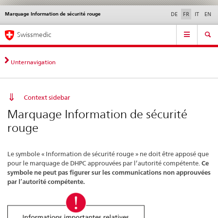
Marquage Information de sécurité rouge
Service
DE
FR
IT
EN
navigation
Navigation
Navigation
Actualités & Mises à
Aspects légaux,
Contact | Support &
Swissmedic
directe:
jour
normes
aide
actualités,
bases
Unternavigation
juridiques,
contact
Context sidebar
Marquage Information de sécurité
rouge
Le symbole « Information de sécurité rouge » ne doit être apposé que
pour le marquage de DHPC approuvées par l’autorité compétente.
Ce
symbole ne peut pas figurer sur les communications non approuvées
par l’autorité compétente.