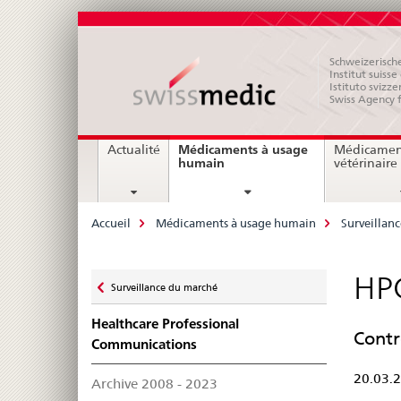
Schweizerische
Institut suiss
Istituto svizze
Swiss Agency 
Navigation
Médicaments à usage
Actualité
Médicamen
current
humain
vétérinaire
page
Breadcrumb
Accueil
Médicaments à usage humain
Surveillan
Zurück
HPC
Surveillance du marché
zu
Healthcare Professional
Contr
Communications
20.03.
Archive 2008 - 2023