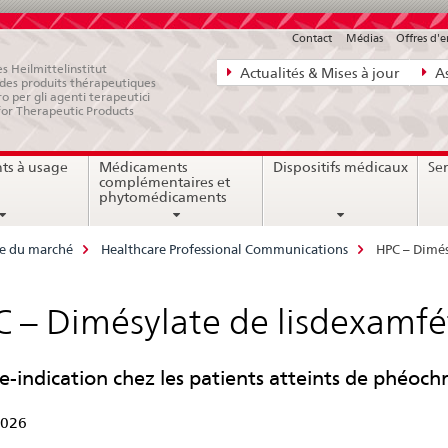
Contact
Médias
Offres d'
Navigation
s Heilmittelinstitut
Actualités & Mises à jour
As
e des produits thérapeutiques
directe:
ro per gli agenti terapeutici
for Therapeutic Products
actualités,
bases
ts à usage
Médicaments
Dispositifs médicaux
Ser
juridiques,
complémentaires et
contact
phytomédicaments
ce du marché
Healthcare Professional Communications
HPC – Dimés
 – Dimésylate de lisdexamf
e-indication chez les patients atteints de phéo
2026