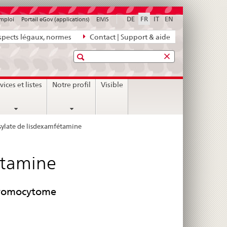
DE
FR
IT
EN
emploi
Portail eGov (applications)
ElViS
pects légaux, normes
Contact | Support & aide
Recherche
vices et listes
Notre profil
Visible
ylate de lisdexamfétamine
étamine
chromocytome