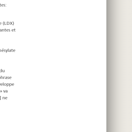
tes:
e (LDX)
antes et
mésylate
 du
phrase
veloppe
» va
] ne
.