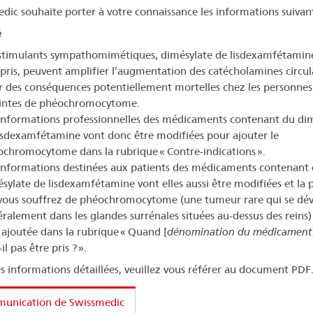
dic souhaite porter à votre connaissance les informations suivan
é
stimulants sympathomimétiques, dimésylate de lisdexamfétamin
ris, peuvent amplifier l’augmentation des catécholamines circul
r des conséquences potentiellement mortelles chez les personnes
eintes de phéochromocytome.
informations professionnelles des médicaments contenant du di
isdexamfétamine vont donc être modifiées pour ajouter le
chromocytome dans la rubrique « Contre-indications ».
informations destinées aux patients des médicaments contenant
sylate de lisdexamfétamine vont elles aussi être modifiées et la 
 vous souffrez de phéochromocytome (une tumeur rare qui se dé
ralement dans les glandes surrénales situées au-dessus des reins) 
 ajoutée dans la rubrique « Quand [
dénomination du médicament
il pas être pris ? ».
s informations détaillées, veuillez vous référer au document PDF
unication de Swissmedic