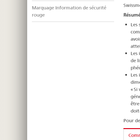
Swissme
Marquage Information de sécurité
Résum
rouge
Les 
comp
avoi
att
Les 
de l
phéo
Les 
dimé
« Si
géné
être
doit-
Pour de
Comm