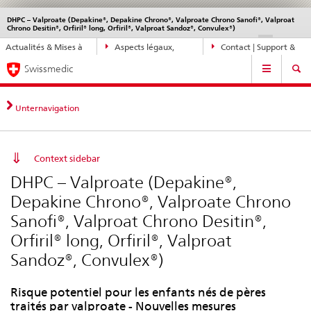
DHPC – Valproate (Depakine®, Depakine Chrono®, Valproate Chrono Sanofi®, Valproat
Service
Chrono Desitin®, Orfiril® long, Orfiril®, Valproat Sandoz®, Convulex®)
navigation
Navigation
DE
FR
IT
EN
Actualités & Mises à
Aspects légaux,
Contact | Support &
directe:
Navigation
jour
normes
aide
actualités,
Swissmedic
bases
juridiques,
Unternavigation
contact
Context sidebar
DHPC – Valproate (Depakine®,
Depakine Chrono®, Valproate Chrono
Sanofi®, Valproat Chrono Desitin®,
Orfiril® long, Orfiril®, Valproat
Sandoz®, Convulex®)
Risque potentiel pour les enfants nés de pères
traités par valproate - Nouvelles mesures