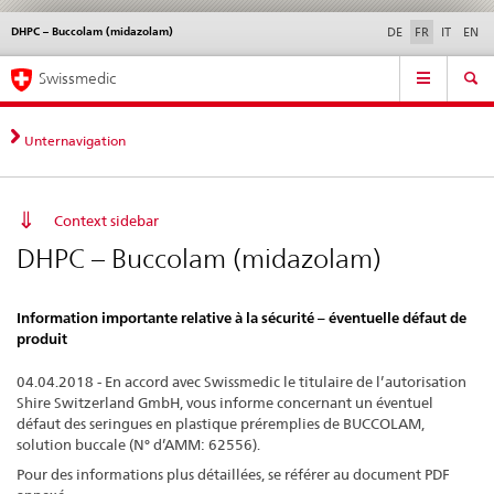
DHPC – Buccolam (midazolam)
Service
DE
FR
IT
EN
navigation
Navigation
Navigation
Actualités & Mises à
Aspects légaux,
Contact | Support &
Swissmedic
directe:
jour
normes
aide
actualités,
bases
Unternavigation
juridiques,
contact
Context sidebar
DHPC – Buccolam (midazolam)
Information importante relative à la sécurité – éventuelle défaut de
produit
04.04.2018 - En accord avec Swissmedic le titulaire de l’autorisation
Shire Switzerland GmbH, vous informe concernant un éventuel
défaut des seringues en plastique préremplies de BUCCOLAM,
solution buccale (N° d’AMM: 62556).
Pour des informations plus détaillées, se référer au document PDF