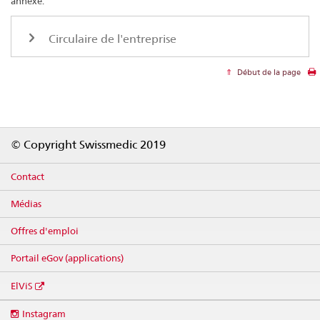
annexé.
Circulaire de l'entreprise
Début de la page
Footer
© Copyright Swissmedic 2019
Contact
Médias
Offres d'emploi
Portail eGov (applications)
ElViS
Social
Instagram
media