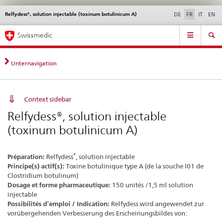
Relfydess®, solution injectable (toxinum botulinicum A)
Service
DE
FR
IT
EN
navigation
Navigation
Navigation
Actualités & Mises à
Aspects légaux,
Contact | Support &
Swissmedic
directe:
jour
normes
aide
actualités,
bases
Unternavigation
juridiques,
contact
Context sidebar
Relfydess®, solution injectable
(toxinum botulinicum A)
®
Préparation:
Relfydess
, solution injectable
Principe(s) actif(s):
Toxine botulinique type A (de la souche I01 de
Clostridium botulinum)
Dosage et forme pharmaceutique:
150 unités /1,5 ml solution
injectable
Possibilités d’emploi / Indication:
Relfydess wird angewendet zur
vorübergehenden Verbesserung des Erscheinungsbildes von: