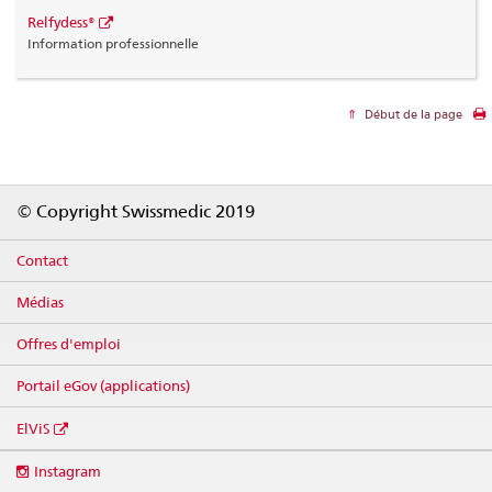
Relfydess®
Information professionnelle
Début de la page
Footer
© Copyright Swissmedic 2019
Contact
Médias
Offres d'emploi
Portail eGov (applications)
ElViS
Social
Instagram
media