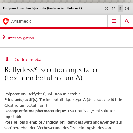
Relfydess®, solution injectable (toxinum botulinicum A)
Service
DE
FR
IT
EN
navigation
Navigazione
Navigation
Novità &
Aspetti legali,
Contatto | Supporto &
Swissmedic
diretta:
aggiornamenti
norme
aiuto
novità,
aspetti
Unternavigation
legali,
contatto
Context sidebar
Relfydess®, solution injectable
(toxinum botulinicum A)
®
Préparation:
Relfydess
, solution injectable
Principe(s) actif(s):
Toxine botulinique type A (de la souche I01 de
Clostridium botulinum)
Dosage et forme pharmaceutique:
150 unités /1,5 ml solution
injectable
Possibilités d’emploi / Indication:
Relfydess wird angewendet zur
vorübergehenden Verbesserung des Erscheinungsbildes von: