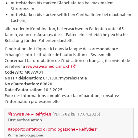
mittelstarken bis starken Glabellafalten bei maximalem
Stirnrunzeln
mittelstarken bis starken seitlichen Canthallinien bei maximalem
Lächeln,
allein oder in Kombination, bei erwachsenen Patienten unter 65
Jahren, wenn das Ausmass dieser Falten eine erhebliche psychische
Belastung für den Patienten darstellt.
L’indication doit figurer ici dans la langue de correspondance
échangée entre le titulaire de l’autorisation et Swissmedic.
Concernant la formulation de l’indication en français, il convient de
se référer à
www.swissmedicinfo.ch
Code ATC:
M03AX01
No IT / désignation:
01.13.0./myorelaxantia
No d’autorisation:
69620
Date d’autorisation:
10.3.2025
Pour des informations complètes sur la préparation, consultez
l’information professionnelle.
SwissPAR – Relfydess
(PDF, 782 kB, 17.04.2025)
First authorisation
Rapporto sintetico di omologazione – Relfydess®
Prima omologazione