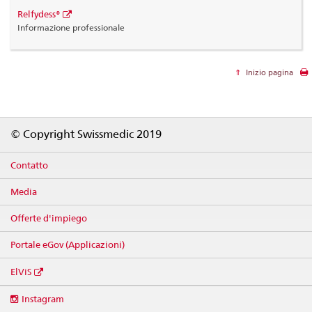
Relfydess®
Informazione professionale
Inizio pagina
Footer
© Copyright Swissmedic 2019
Contatto
Media
Offerte d'impiego
Portale eGov (Applicazioni)
ElViS
Social
Instagram
media