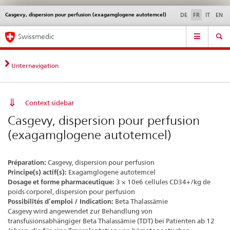
Casgevy, dispersion pour perfusion (exagamglogene autotemcel)
Service
DE
FR
IT
EN
navigation
Navigation
Navigation
Actualités & Mises à
Aspects légaux,
Contact | Support &
Swissmedic
directe:
jour
normes
aide
actualités,
bases
Unternavigation
juridiques,
contact
Context sidebar
Casgevy, dispersion pour perfusion
(exagamglogene autotemcel)
Préparation:
Casgevy, dispersion pour perfusion
Principe(s) actif(s):
Exagamglogene autotemcel
Dosage et forme pharmaceutique:
3 × 10e6 cellules CD34+/kg de
poids corporel, dispersion pour perfusion
Possibilités d’emploi / Indication:
Beta Thalassämie
Casgevy wird angewendet zur Behandlung von
transfusionsabhängiger Beta Thalassämie (TDT) bei Patienten ab 12