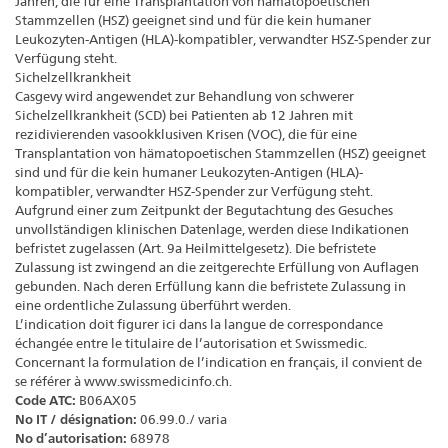
Jahren, die für eine Transplantation von hämatopoetischen
Stammzellen (HSZ) geeignet sind und für die kein humaner
Leukozyten-Antigen (HLA)-kompatibler, verwandter HSZ-Spender zur
Verfügung steht.
Sichelzellkrankheit
Casgevy wird angewendet zur Behandlung von schwerer
Sichelzellkrankheit (SCD) bei Patienten ab 12 Jahren mit
rezidivierenden vasookklusiven Krisen (VOC), die für eine
Transplantation von hämatopoetischen Stammzellen (HSZ) geeignet
sind und für die kein humaner Leukozyten-Antigen (HLA)-
kompatibler, verwandter HSZ-Spender zur Verfügung steht.
Aufgrund einer zum Zeitpunkt der Begutachtung des Gesuches
unvollständigen klinischen Datenlage, werden diese Indikationen
befristet zugelassen (Art. 9a Heilmittelgesetz). Die befristete
Zulassung ist zwingend an die zeitgerechte Erfüllung von Auflagen
gebunden. Nach deren Erfüllung kann die befristete Zulassung in
eine ordentliche Zulassung überführt werden.
L’indication doit figurer ici dans la langue de correspondance
échangée entre le titulaire de l’autorisation et Swissmedic.
Concernant la formulation de l’indication en français, il convient de
se référer à www.swissmedicinfo.ch.
Code ATC:
B06AX05
No IT / désignation:
06.99.0./ varia
No d’autorisation:
68978