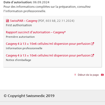
Date d’autorisation:
06.09.2024
Pour des informations complètes sur la préparation, consultez
l’information professionnelle.
SwissPAR – Casgevy
(PDF, 603 kB, 22.11.2024)
First authorisation
Rapport succinct d’autorisation – Casgevy®
Première autorisation
Casgevy 4 à 13 × 10e6 cellules/ml dispersion pour perfusion
Information professionnelle
Casgevy 4 à 13 × 10e6 cellules/ml dispersion pour perfusion
Notice d’emballage
Début de la page
Footer
© Copyright Swissmedic 2019