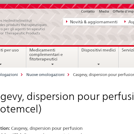
Contatto
Media
Offerte d'im
Navigazione
s Heilmittelinstitut
Novità & aggiornamenti
Asp
e des produits thérapeutiques
diretta:
ro per gli agenti terapeutici
for Therapeutic Products
novità,
aspetti
i per uso
Medicamenti
Dispositivi medici
Serviz
legali,
complementari e
contatto
fitoterapeutici
logazioni
Nuove omologazioni
Casgevy, dispersion pour perfus
gevy, dispersion pour perf
otemcel)
tion:
Casgevy, dispersion pour perfusion