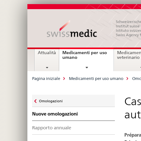
Schweizerische
Institut suiss
Istituto svizze
Swiss Agency 
Navigation
Medicamenti per uso
Attualità
Medicament
current
umano
veterinario
page
Breadcrumb
Pagina iniziale
Medicamenti per uso umano
Omo
Zurück
Cas
Omologazioni
zu
aut
Nuove omologazioni
Rapporto annuale
Prépara