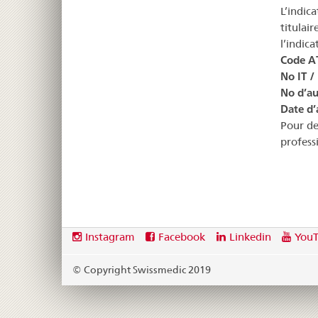
L’indic
titulai
l’indic
Code A
No IT /
No d’au
Date d’
Pour de
profess
Footer
Social
Instagram
Facebook
Linkedin
You
media
links
© Copyright Swissmedic 2019