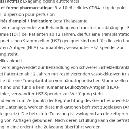
(s) actif(s):
Exagamglogene autotemcel
 et forme pharmaceutique:
3 × 10e6 cellules CD34+/kg de poids
l, dispersion pour perfusion
ités d’emploi / Indication:
Beta Thalassämie
 wird angewendet zur Behandlung von transfusionsabhängiger 
ämie (TDT) bei Patienten ab 12 Jahren, die für eine Transplantati
oetischen Stammzellen (HSZ) geeignet sind und für die kein h
ten-Antigen (HLA)-kompatibler, verwandter HSZ-Spender zur
ng steht.
ellkrankheit
 wird angewendet zur Behandlung von schwerer Sichelzellkrank
ei Patienten ab 12 Jahren mit rezidivierenden vasookklusiven Kri
die für eine Transplantation von hämatopoetischen Stammzellen
t sind und für die kein humaner Leukozyten-Antigen (HLA)-
bler, verwandter HSZ-Spender zur Verfügung steht.
d einer zum Zeitpunkt der Begutachtung des Gesuches unvollst
hen Datenlage, werden diese Indikationen befristet zugelassen (Ar
telgesetz). Die befristete Zulassung ist zwingend an die zeitgere
ng von Auflagen gebunden. Nach deren Erfüllung kann die befris
ng in eine ordentliche Zulassung überführt werden.