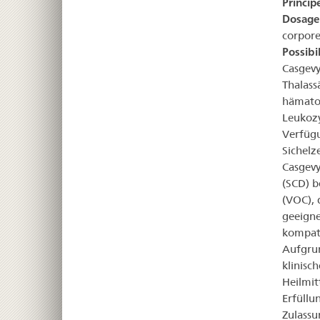
Principe
Dosage
corpore
Possibil
Casgevy
Thalass
hämatop
Leukozy
Verfügu
Sichelz
Casgevy
(SCD) b
(VOC), 
geeigne
kompati
Aufgrun
klinisc
Heilmit
Erfüllu
Zulassu