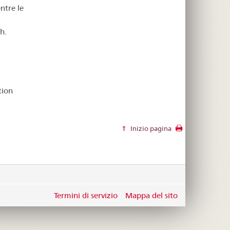
ntre le
h.
tion
Inizio pagina
Termini di servizio
Mappa del sito