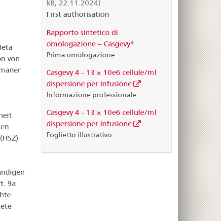
kB, 22.11.2024)
First authorisation
Rapporto sintetico di
omologazione – Casgevy®
Beta
Prima omologazione
on von
umaner
Casgevy 4 - 13 × 10e6 cellule/ml
dispersione per infusione
Informazione professionale
Casgevy 4 - 13 × 10e6 cellule/ml
heit
dispersione per infusione
sen
Foglietto illustrativo
 (HSZ)
ändigen
t. 9a
chte
tete