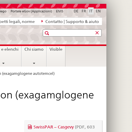
DE
FR
IT
EN
piego
Portale eGov (Applicazioni)
ElViS
etti legali, norme
Contatto | Supporto & aiuto
Ricerca
i e elenchi
Chi siamo
Visible
ion (exagamglogene autotemcel)
usion (exagamglogene
SwissPAR – Casgevy
(PDF, 603