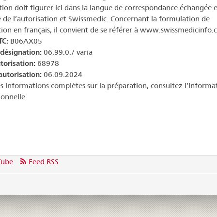
ation doit figurer ici dans la langue de correspondance échangée e
re de l’autorisation et Swissmedic. Concernant la formulation de
ation en français, il convient de se référer à www.swissmedicinfo.c
TC:
B06AX05
 désignation:
06.99.0./ varia
torisation:
68978
autorisation:
06.09.2024
s informations complètes sur la préparation, consultez l’informa
ionnelle.
Tube
Feed RSS