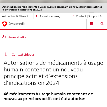
Autorisations de médicaments à usage humain contenant un nouveau principe actif et
Service
d’extensions d’indications en 2024
navigation
Navigation
DE
FR
IT
EN
Actualités & Mises à
Aspects légaux,
Contact | Support &
directe:
Navigation
jour
normes
aide
actualités,
Swissmedic
bases
juridiques,
Unternavigation
contact
Context sidebar
Autorisations de médicaments à usage
humain contenant un nouveau
principe actif et d’extensions
d’indications en 2024
46 médicaments à usage humain contenant de
nouveaux principes actifs ont été autorisés