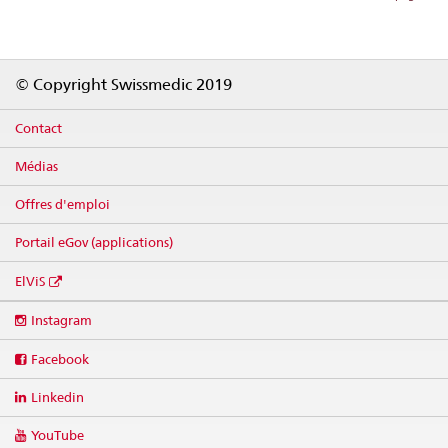
Footer
© Copyright Swissmedic 2019
Contact
Médias
Offres d'emploi
Portail eGov (applications)
ElViS
Social
Instagram
media
links
Facebook
Linkedin
YouTube