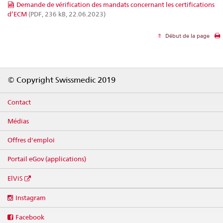
Demande de vérification des mandats concernant les certifications
d’ECM
(PDF, 236 kB, 22.06.2023)
Début de la page
Footer
© Copyright Swissmedic 2019
Contact
Médias
Offres d'emploi
Portail eGov (applications)
ElViS
Social
Instagram
media
links
Facebook