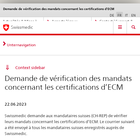
Demande de vérification des mandats concernant les certifications d’ECM
Service
navigation
DE
FR
IT
EN
Navigation
Actualités & Mises à
Aspects légaux,
Contact | Support &
Navigation
directe:
Swissmedic
jour
normes
aide
actualités,
bases
juridiques,
Unternavigation
contact
Context sidebar
Demande de vérification des mandats
concernant les certifications d’ECM
22.06.2023
Swissmedic demande aux mandataires suisses (CH-REP) de vérifier
leurs mandats concernant les certifications d’ECM. Le courrier suivant
a été envoyé à tous les mandataires suisses enregistrés auprès de
Swissmedic.