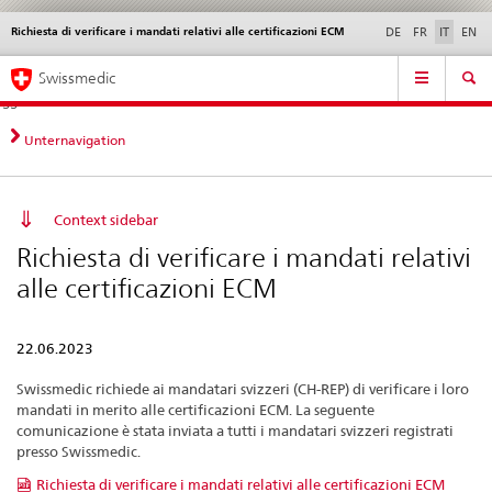
Richiesta di verificare i mandati relativi alle certificazioni ECM
Service
DE
FR
IT
EN
navigation
Navigazione
Navigation
Novità &
Aspetti legali,
Contatto | Supporto &
Swissmedic
diretta:
aggiornamenti
norme
aiuto
novità,
aspetti
Unternavigation
legali,
contatto
Context sidebar
Richiesta di verificare i mandati relativi
alle certificazioni ECM
22.06.2023
Swissmedic richiede ai mandatari svizzeri (CH-REP) di verificare i loro
mandati in merito alle certificazioni ECM. La seguente
comunicazione è stata inviata a tutti i mandatari svizzeri registrati
presso Swissmedic.
Richiesta di verificare i mandati relativi alle certificazioni ECM