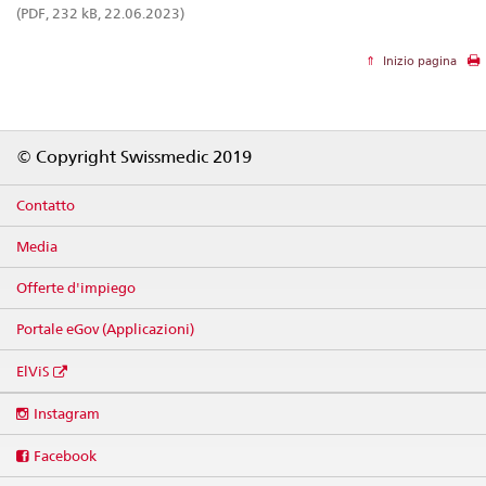
(PDF, 232 kB, 22.06.2023)
Inizio pagina
Footer
© Copyright Swissmedic 2019
Contatto
Media
Offerte d'impiego
Portale eGov (Applicazioni)
ElViS
Social
Instagram
media
links
Facebook