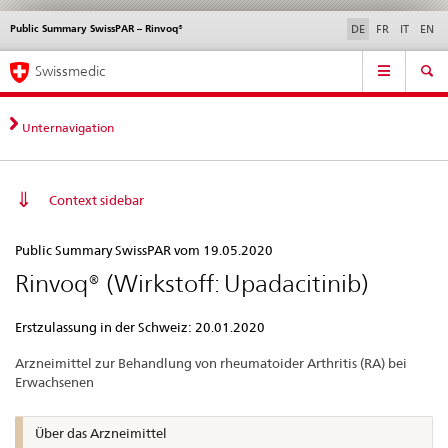
Public Summary SwissPAR – Rinvoq®
Sprachwahl
Service
DE
FR
IT
EN
navigation
Direktnavigation
Hauptnavigation
News & Updates
Recht | Normen
Kontakt | Support & Hilfe
Swissmedic
News,
Rechtsgrundlagen,
Kontakt
Unternavigation
Context sidebar
Public
Public Summary SwissPAR vom 19.05.2020
Summary
Rinvoq® (Wirkstoff: Upadacitinib)
SwissPAR
–
Erstzulassung in der Schweiz: 20.01.2020
Rinvoq®
Arzneimittel zur Behandlung von rheumatoider Arthritis (RA) bei
Erwachsenen
Über das Arzneimittel