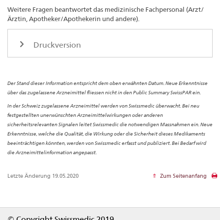
Weitere Fragen beantwortet das medizinische Fachpersonal (Arzt/
Ärztin, Apotheker/Apothekerin und andere).
Druckversion
Der Stand dieser Information entspricht dem oben erwähnten Datum. Neue Erkenntnisse
über das zugelassene Arzneimittel fliessen nicht in den Public Summary SwissPAR ein.
In der Schweiz zugelassene Arzneimittel werden von Swissmedic überwacht. Bei neu
festgestellten unerwünschten Arzneimittelwirkungen oder anderen
sicherheitsrelevanten Signalen leitet Swissmedic die notwendigen Massnahmen ein. Neue
Erkenntnisse, welche die Qualität, die Wirkung oder die Sicherheit dieses Medikaments
beeinträchtigen könnten, werden von Swissmedic erfasst und publiziert. Bei Bedarf wird
die Arzneimittelinformation angepasst.
Letzte Änderung 19.05.2020
Zum Seitenanfang
Footer
© Copyright Swissmedic 2019