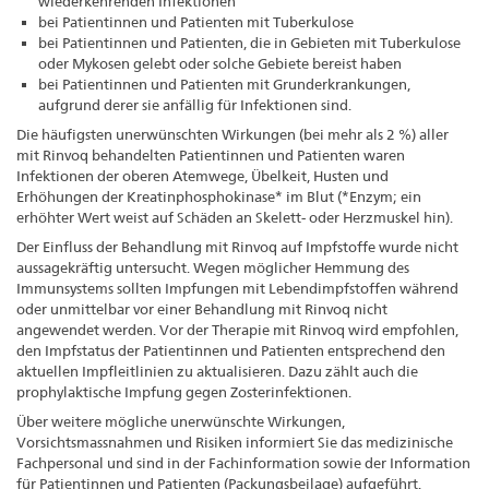
wiederkehrenden Infektionen
bei Patientinnen und Patienten mit Tuberkulose
bei Patientinnen und Patienten, die in Gebieten mit Tuberkulose
oder Mykosen gelebt oder solche Gebiete bereist haben
bei Patientinnen und Patienten mit Grunderkrankungen,
aufgrund derer sie anfällig für Infektionen sind.
Die häufigsten unerwünschten Wirkungen (bei mehr als 2 %) aller
mit Rinvoq behandelten Patientinnen und Patienten waren
Infektionen der oberen Atemwege, Übelkeit, Husten und
Erhöhungen der Kreatinphosphokinase* im Blut (*Enzym; ein
erhöhter Wert weist auf Schäden an Skelett- oder Herzmuskel hin).
Der Einfluss der Behandlung mit Rinvoq auf Impfstoffe wurde nicht
aussagekräftig untersucht. Wegen möglicher Hemmung des
Immunsystems sollten Impfungen mit Lebendimpfstoffen während
oder unmittelbar vor einer Behandlung mit Rinvoq nicht
angewendet werden. Vor der Therapie mit Rinvoq wird empfohlen,
den Impfstatus der Patientinnen und Patienten entsprechend den
aktuellen Impfleitlinien zu aktualisieren. Dazu zählt auch die
prophylaktische Impfung gegen Zosterinfektionen.
Über weitere mögliche unerwünschte Wirkungen,
Vorsichtsmassnahmen und Risiken informiert Sie das medizinische
Fachpersonal und sind in der Fachinformation sowie der Information
für Patientinnen und Patienten (Packungsbeilage) aufgeführt.