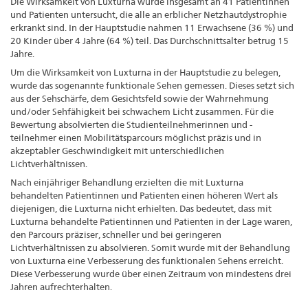
Die Wirksamkeit von Luxturna wurde insgesamt an 41 Patientinnen
und Patienten untersucht, die alle an erblicher Netzhautdystrophie
erkrankt sind. In der Hauptstudie nahmen 11 Erwachsene (36 %) und
20 Kinder über 4 Jahre (64 %) teil. Das Durchschnittsalter betrug 15
Jahre.
Um die Wirksamkeit von Luxturna in der Hauptstudie zu belegen,
wurde das sogenannte funktionale Sehen gemessen. Dieses setzt sich
aus der Sehschärfe, dem Gesichtsfeld sowie der Wahrnehmung
und/oder Sehfähigkeit bei schwachem Licht zusammen. Für die
Bewertung absolvierten die Studienteilnehmerinnen und -
teilnehmer einen Mobilitätsparcours möglichst präzis und in
akzeptabler Geschwindigkeit mit unterschiedlichen
Lichtverhältnissen.
Nach einjähriger Behandlung erzielten die mit Luxturna
behandelten Patientinnen und Patienten einen höheren Wert als
diejenigen, die Luxturna nicht erhielten. Das bedeutet, dass mit
Luxturna behandelte Patientinnen und Patienten in der Lage waren,
den Parcours präziser, schneller und bei geringeren
Lichtverhältnissen zu absolvieren. Somit wurde mit der Behandlung
von Luxturna eine Verbesserung des funktionalen Sehens erreicht.
Diese Verbesserung wurde über einen Zeitraum von mindestens drei
Jahren aufrechterhalten.