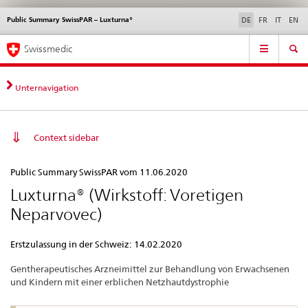
Public Summary SwissPAR – Luxturna®
Sprachwahl
Service
DE
FR
IT
EN
navigation
Direktnavigation
Hauptnavigation
News & Updates
Recht | Normen
Kontakt | Support & Hilfe
Swissmedic
News,
Rechtsgrundlagen,
Kontakt
Unternavigation
Context sidebar
Public
Public Summary SwissPAR vom 11.06.2020
Summary
Luxturna® (Wirkstoff: Voretigen
SwissPAR
Neparvovec)
–
Luxturna®
Erstzulassung in der Schweiz: 14.02.2020
Gentherapeutisches Arzneimittel zur Behandlung von Erwachsenen
und Kindern mit einer erblichen Netzhautdystrophie