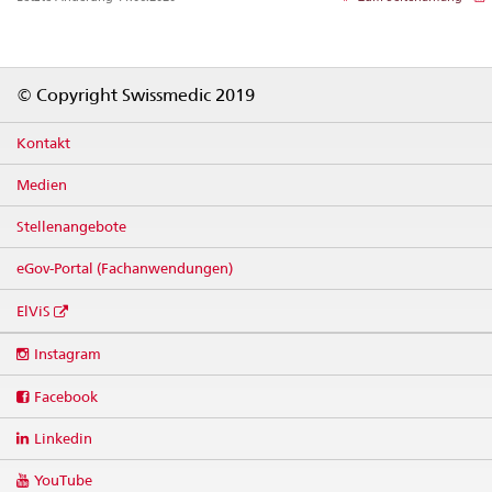
Footer
© Copyright Swissmedic 2019
Kontakt
Medien
Stellenangebote
eGov-Portal (Fachanwendungen)
ElViS
Social
Instagram
media
links
Facebook
Linkedin
YouTube