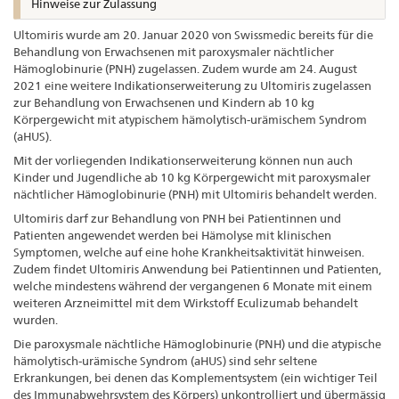
Hinweise zur Zulassung
Ultomiris wurde am 20. Januar 2020 von Swissmedic bereits für die
Behandlung von Erwachsenen mit paroxysmaler nächtlicher
Hämoglobinurie (PNH) zugelassen. Zudem wurde am 24. August
2021 eine weitere Indikationserweiterung zu Ultomiris zugelassen
zur Behandlung von Erwachsenen und Kindern ab 10 kg
Körpergewicht mit atypischem hämolytisch-urämischem Syndrom
(aHUS).
Mit der vorliegenden Indikationserweiterung können nun auch
Kinder und Jugendliche ab 10 kg Körpergewicht mit paroxysmaler
nächtlicher Hämoglobinurie (PNH) mit Ultomiris behandelt werden.
Ultomiris darf zur Behandlung von PNH bei Patientinnen und
Patienten angewendet werden bei Hämolyse mit klinischen
Symptomen, welche auf eine hohe Krankheitsaktivität hinweisen.
Zudem findet Ultomiris Anwendung bei Patientinnen und Patienten,
welche mindestens während der vergangenen 6 Monate mit einem
weiteren Arzneimittel mit dem Wirkstoff Eculizumab behandelt
wurden.
Die paroxysmale nächtliche Hämoglobinurie (PNH) und die atypische
hämolytisch-urämische Syndrom (aHUS) sind sehr seltene
Erkrankungen, bei denen das Komplementsystem (ein wichtiger Teil
des Immunabwehrsystem des Körpers) unkontrolliert und übermässig