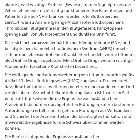
aktiv ist, weil wichtige Proteine (Eiweisse) für den Signalprozess der
Zellen fehlen oder nicht richtig funktionieren. Bei Patientinnen und
Patienten die an PNH erkranken, werden rote Blutkörperchen
zerstört, was zu Anämie (geringe Anzahl roter Blutkörperchen),
Thrombosen (Blutgerinnsel in den Blutgefässen), Panzytopenie
(geringe Zahl von Blutkörperchen) und dunklem Urin führt.
Da es sich bei paroxysmaler nächtlicher Hämoglobinurie (PNH) und
bei atypischem hämolytisch-urämischem Syndrom (aHUS) um sehr
seltene und lebensbedrohende Krankheiten handelt, wurde Ultomiris
als «Orphan Drug» zugelassen. Mit «Orphan Drug» werden wichtige
Arzneimittel für seltene Krankheiten bezeichnet.
Die vorliegende Indikationserweiterung von Ultomiris wurde gemäss
Artikel 13 des Heilmittelgesetzes (HMG) zugelassen. Das bedeutet,
dass diese Indikationserweiterung bereits in einem anderen Land mit
vergleichbarer Arzneimittelkontrolle zugelassen ist. In diesem Fall
berücksichtigt Swissmedic die Ergebnisse von ausländischen
Arzneimittelbehörden durchgeführten Prüfungen, sofern bestimmte
Anforderungen erfüllt sind. Es geht um Prüfungen zur Wirksamkeit
und Sicherheit des Arzneimittels in der beantragten Indikation und
inwieweit die Ergebnisse für die Schweiz übernommen werden
können.
Die Berücksichtigung der Ergebnisse ausländischer