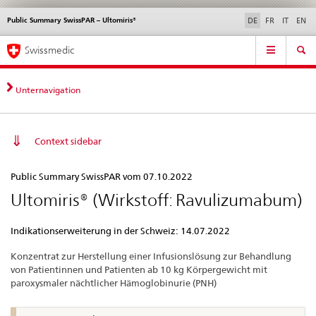
Public Summary SwissPAR – Ultomiris®
Sprachwahl
Service
DE
FR
IT
EN
navigation
Direktnavigation
Hauptnavigation
News & Updates
Recht | Normen
Kontakt | Support & Hilfe
Swissmedic
News,
Rechtsgrundlagen,
Kontakt
Unternavigation
Context sidebar
Public
Public Summary SwissPAR vom 07.10.2022
Summary
Ultomiris® (Wirkstoff: Ravulizumabum)
SwissPAR
–
Indikationserweiterung in der Schweiz: 14.07.2022
Ultomiris®
Konzentrat zur Herstellung einer Infusionslösung zur Behandlung
von Patientinnen und Patienten ab 10 kg Körpergewicht mit
paroxysmaler nächtlicher Hämoglobinurie (PNH)