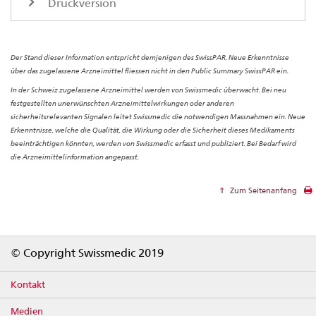
Druckversion
Der Stand dieser Information entspricht demjenigen des SwissPAR. Neue Erkenntnisse
über das zugelassene Arzneimittel fliessen nicht in den Public Summary SwissPAR ein.
In der Schweiz zugelassene Arzneimittel werden von Swissmedic überwacht. Bei neu
festgestellten unerwünschten Arzneimittelwirkungen oder anderen
sicherheitsrelevanten Signalen leitet Swissmedic die notwendigen Massnahmen ein. Neue
Erkenntnisse, welche die Qualität, die Wirkung oder die Sicherheit dieses Medikaments
beeinträchtigen könnten, werden von Swissmedic erfasst und publiziert. Bei Bedarf wird
die Arzneimittelinformation angepasst.
Zum Seitenanfang
Footer
© Copyright Swissmedic 2019
Kontakt
Medien